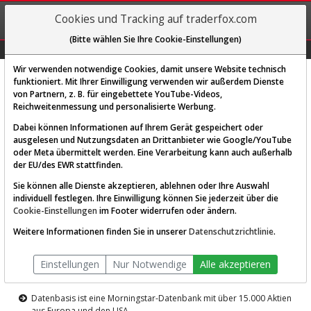
REGIS-
Cookies und Tracking auf traderfox.com
TRIEREN
(Bitte wählen Sie Ihre Cookie-Einstellungen)
Graphs
Explorer
Sector
Scan
Visual
Historie
Macro
Wir verwenden notwendige Cookies, damit unsere Website technisch
funktioniert. Mit Ihrer Einwilligung verwenden wir außerdem Dienste
von Partnern, z. B. für eingebettete YouTube-Videos,
Diese Funktion ist nur für
Reichweitenmessung und personalisierte Werbung.
Premium-Kunden verfügbar
Dabei können Informationen auf Ihrem Gerät gespeichert oder
ausgelesen und Nutzungsdaten an Drittanbieter wie Google/YouTube
oder Meta übermittelt werden. Eine Verarbeitung kann auch außerhalb
der EU/des EWR stattfinden.
Sie können alle Dienste akzeptieren, ablehnen oder Ihre Auswahl
individuell festlegen. Ihre Einwilligung können Sie jederzeit über die
Cookie-Einstellungen
im Footer widerrufen oder ändern.
AKTIEN-TERMINAL
Weitere Informationen finden Sie in unserer
Datenschutzrichtlinie
.
Die Aktienanalyse-Plattform von
Einstellungen
Nur Notwendige
Alle akzeptieren
TraderFox
Datenbasis ist eine Morningstar-Datenbank mit über 15.000 Aktien
aus Europa und den USA