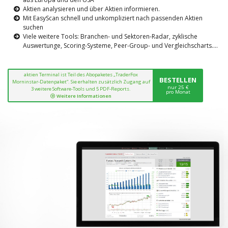
Aktien analysieren und über Aktien informieren.
Mit EasyScan schnell und unkompliziert nach passenden Aktien
suchen
Viele weitere Tools: Branchen- und Sektoren-Radar, zyklische
Auswertunge, Scoring-Systeme, Peer-Group- und Vergleichscharts....
aktien Terminal ist Teil des Abopaketes „TraderFox
BESTELLEN
Morninstar-Datenpaket“. Sie erhalten zusätzlich Zugang auf
nur 25 €
3 weitere Software-Tools und 5 PDF-Reports.
pro Monat
Weitere Informationen