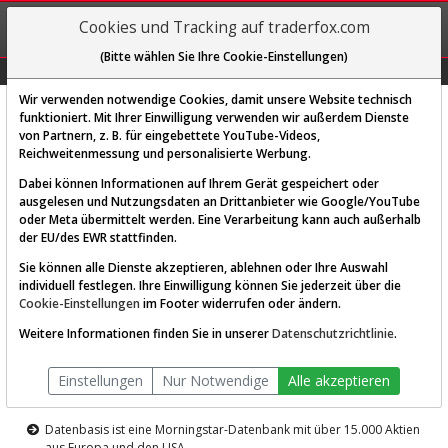
REGIS-
Cookies und Tracking auf traderfox.com
TRIEREN
(Bitte wählen Sie Ihre Cookie-Einstellungen)
Graphs
Explorer
Sector
Scan
Visual
Historie
Macro
Wir verwenden notwendige Cookies, damit unsere Website technisch
funktioniert. Mit Ihrer Einwilligung verwenden wir außerdem Dienste
von Partnern, z. B. für eingebettete YouTube-Videos,
Diese Funktion ist nur für
Reichweitenmessung und personalisierte Werbung.
Premium-Kunden verfügbar
Dabei können Informationen auf Ihrem Gerät gespeichert oder
ausgelesen und Nutzungsdaten an Drittanbieter wie Google/YouTube
oder Meta übermittelt werden. Eine Verarbeitung kann auch außerhalb
der EU/des EWR stattfinden.
Sie können alle Dienste akzeptieren, ablehnen oder Ihre Auswahl
individuell festlegen. Ihre Einwilligung können Sie jederzeit über die
Cookie-Einstellungen
im Footer widerrufen oder ändern.
AKTIEN-TERMINAL
Weitere Informationen finden Sie in unserer
Datenschutzrichtlinie
.
Die Aktienanalyse-Plattform von
Einstellungen
Nur Notwendige
Alle akzeptieren
TraderFox
Datenbasis ist eine Morningstar-Datenbank mit über 15.000 Aktien
aus Europa und den USA