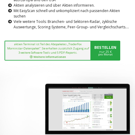
Aktien analysieren und über Aktien informieren.
Mit EasyScan schnell und unkompliziert nach passenden Aktien
suchen
Viele weitere Tools: Branchen- und Sektoren-Radar, zyklische
Auswertunge, Scoring-Systeme, Peer-Group- und Vergleichscharts....
aktien Terminal ist Teil des Abopaketes „TraderFox
BESTELLEN
Morninstar-Datenpaket“. Sie erhalten zusätzlich Zugang auf
nur 25 €
3 weitere Software-Tools und 5 PDF-Reports.
pro Monat
Weitere Informationen