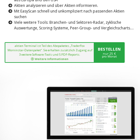
Aktien analysieren und über Aktien informieren.
Mit EasyScan schnell und unkompliziert nach passenden Aktien
suchen
Viele weitere Tools: Branchen- und Sektoren-Radar, zyklische
Auswertunge, Scoring-Systeme, Peer-Group- und Vergleichscharts....
aktien Terminal ist Teil des Abopaketes „TraderFox
BESTELLEN
Morninstar-Datenpaket“. Sie erhalten zusätzlich Zugang auf
nur 25 €
3 weitere Software-Tools und 5 PDF-Reports.
pro Monat
Weitere Informationen