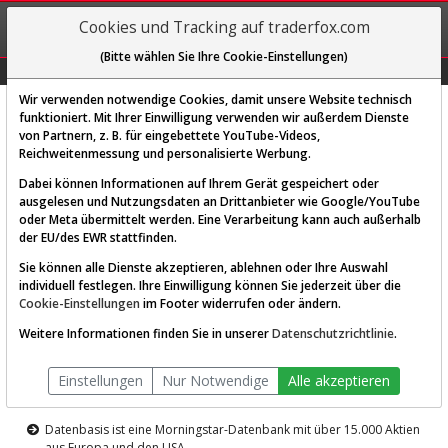
REGIS-
Cookies und Tracking auf traderfox.com
TRIEREN
(Bitte wählen Sie Ihre Cookie-Einstellungen)
Graphs
Explorer
Sector
Scan
Visual
Historie
Macro
Wir verwenden notwendige Cookies, damit unsere Website technisch
funktioniert. Mit Ihrer Einwilligung verwenden wir außerdem Dienste
von Partnern, z. B. für eingebettete YouTube-Videos,
Diese Funktion ist nur für
Reichweitenmessung und personalisierte Werbung.
Premium-Kunden verfügbar
Dabei können Informationen auf Ihrem Gerät gespeichert oder
ausgelesen und Nutzungsdaten an Drittanbieter wie Google/YouTube
oder Meta übermittelt werden. Eine Verarbeitung kann auch außerhalb
der EU/des EWR stattfinden.
Sie können alle Dienste akzeptieren, ablehnen oder Ihre Auswahl
individuell festlegen. Ihre Einwilligung können Sie jederzeit über die
Cookie-Einstellungen
im Footer widerrufen oder ändern.
AKTIEN-TERMINAL
Weitere Informationen finden Sie in unserer
Datenschutzrichtlinie
.
Die Aktienanalyse-Plattform von
Einstellungen
Nur Notwendige
Alle akzeptieren
TraderFox
Datenbasis ist eine Morningstar-Datenbank mit über 15.000 Aktien
aus Europa und den USA