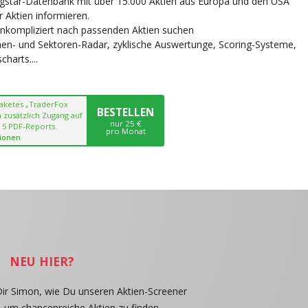
ngstar-Datenbank mit über 15.000 Aktien aus Europa und den USA
r Aktien informieren.
unkompliziert nach passenden Aktien suchen
chen- und Sektoren-Radar, zyklische Auswertunge, Scoring-Systeme,
harts....
paketes „TraderFox
BESTELLEN
 zusätzlich Zugang auf
nur 25 €
 5 PDF-Reports.
pro Monat
ionen
NEU HIER?
Dir Simon, wie Du unseren Aktien-Screener
, um chancenreiche Aktien zu finden.