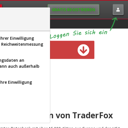
GRATIS REGISTRIEREN
istorie
Macro-View
hrer Einwilligung
s, Reichweitenmessung
n verfügbar
ungsdaten an
kann auch außerhalb
Ihre Einwilligung
INAL
yse-Plattform von TraderFox