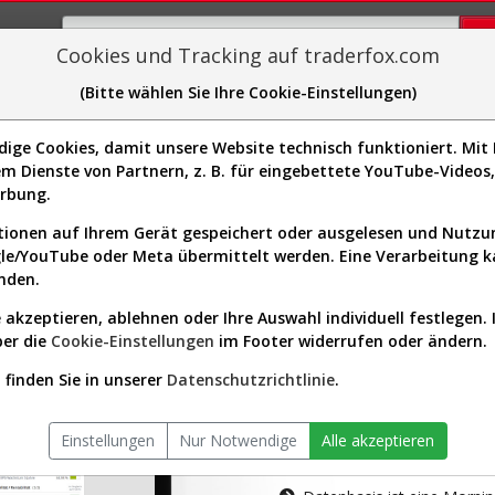
Cookies und Tracking auf traderfox.com
(Bitte wählen Sie Ihre Cookie-Einstellungen)
plorer
Sector-Spider
Easy-Scan
Visualizations
H
ge Cookies, damit unsere Website technisch funktioniert. Mit I
m Dienste von Partnern, z. B. für eingebettete YouTube-Video
tion ist nur für Premium-Kunde
erbung.
ionen auf Ihrem Gerät gespeichert oder ausgelesen und Nutz
gle/YouTube oder Meta übermittelt werden. Eine Verarbeitung 
nden.
 akzeptieren, ablehnen oder Ihre Auswahl individuell festlegen. 
ber die
Cookie-Einstellungen
im Footer widerrufen oder ändern.
AKTIEN-TERM
finden Sie in unserer
Datenschutzrichtlinie
.
Die Aktienanal
Einstellungen
Nur Notwendige
Alle akzeptieren