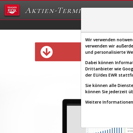
Aktien-Terminal
Daten/Graphs
Ex
Wir verwenden notwendi
verwenden wir außerde
Diese Funk
und personalisierte W
Dabei können Informat
Drittanbieter wie Goo
der EU/des EWR stattfi
Sie können alle Dienste
können Sie jederzeit ü
Weitere Informationen 