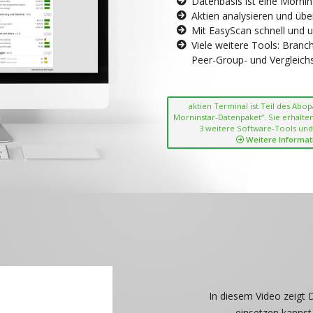
Datenbasis ist eine Morni
Aktien analysieren und übe
Mit EasyScan schnell und 
Viele weitere Tools: Bran
Peer-Group- und Vergleichsc
aktien Terminal ist Teil des Abo
Morninstar-Datenpaket“. Sie erhalten
3 weitere Software-Tools und
Weitere Informat
In diesem Video zeigt 
einsetzen kannst