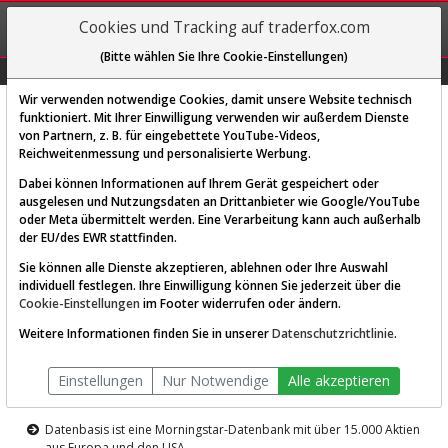
REGIS-
Cookies und Tracking auf traderfox.com
TRIEREN
(Bitte wählen Sie Ihre Cookie-Einstellungen)
Graphs
Explorer
Sector
Scan
Visual
Historie
Macro
Wir verwenden notwendige Cookies, damit unsere Website technisch
funktioniert. Mit Ihrer Einwilligung verwenden wir außerdem Dienste
von Partnern, z. B. für eingebettete YouTube-Videos,
Diese Funktion ist nur für
Reichweitenmessung und personalisierte Werbung.
Premium-Kunden verfügbar
Dabei können Informationen auf Ihrem Gerät gespeichert oder
ausgelesen und Nutzungsdaten an Drittanbieter wie Google/YouTube
oder Meta übermittelt werden. Eine Verarbeitung kann auch außerhalb
der EU/des EWR stattfinden.
Sie können alle Dienste akzeptieren, ablehnen oder Ihre Auswahl
individuell festlegen. Ihre Einwilligung können Sie jederzeit über die
Cookie-Einstellungen
im Footer widerrufen oder ändern.
AKTIEN-TERMINAL
Weitere Informationen finden Sie in unserer
Datenschutzrichtlinie
.
Die Aktienanalyse-Plattform von
Einstellungen
Nur Notwendige
Alle akzeptieren
TraderFox
Datenbasis ist eine Morningstar-Datenbank mit über 15.000 Aktien
aus Europa und den USA