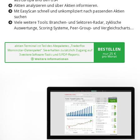
Aktien analysieren und über Aktien informieren.
Mit EasyScan schnell und unkompliziert nach passenden Aktien
suchen
Viele weitere Tools: Branchen- und Sektoren-Radar, zyklische
Auswertunge, Scoring-Systeme, Peer-Group- und Vergleichscharts....
aktien Terminal ist Teil des Abopaketes „TraderFox
BESTELLEN
Morninstar-Datenpaket“. Sie erhalten zusätzlich Zugang auf
nur 25 €
3 weitere Software-Tools und 5 PDF-Reports.
pro Monat
Weitere Informationen