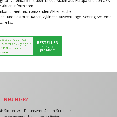
ngstar-Datenbank mit über 15.000 Aktien aus Europa und den USA
r Aktien informieren.
unkompliziert nach passenden Aktien suchen
chen- und Sektoren-Radar, zyklische Auswertunge, Scoring-Systeme,
harts....
paketes „TraderFox
BESTELLEN
 zusätzlich Zugang auf
nur 25 €
 5 PDF-Reports.
pro Monat
ionen
NEU HIER?
Dir Simon, wie Du unseren Aktien-Screener
, um chancenreiche Aktien zu finden.