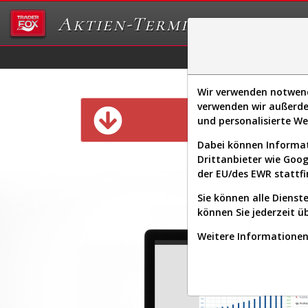
Aktien-Terminal
Daten/Graphs
Ex
Wir verwenden notwendi
verwenden wir außerde
Diese Funk
und personalisierte W
Dabei können Informat
Drittanbieter wie Goo
der EU/des EWR stattfi
Sie können alle Dienste
können Sie jederzeit ü
Weitere Informationen 