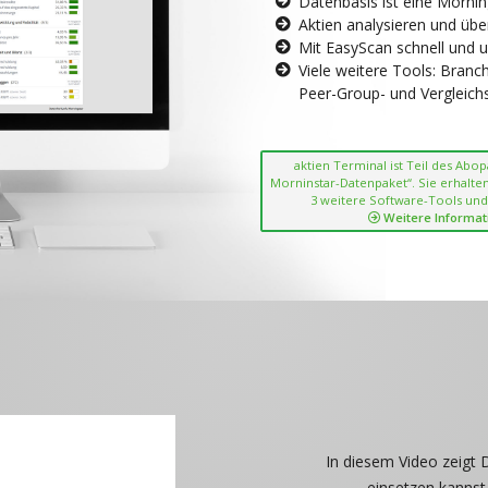
Datenbasis ist eine Morni
Aktien analysieren und übe
Mit EasyScan schnell und 
Viele weitere Tools: Bran
Peer-Group- und Vergleichsc
aktien Terminal ist Teil des Abo
Morninstar-Datenpaket“. Sie erhalten
3 weitere Software-Tools und
Weitere Informat
In diesem Video zeigt 
einsetzen kannst