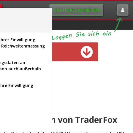
GRATIS REGISTRIEREN
istorie
Macro-View
hrer Einwilligung
s, Reichweitenmessung
n verfügbar
ungsdaten an
kann auch außerhalb
Ihre Einwilligung
INAL
yse-Plattform von TraderFox