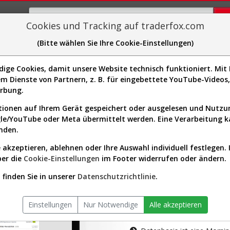
Cookies und Tracking auf traderfox.com
(Bitte wählen Sie Ihre Cookie-Einstellungen)
plorer
Sector-Spider
Easy-Scan
Visualizations
H
ge Cookies, damit unsere Website technisch funktioniert. Mit I
m Dienste von Partnern, z. B. für eingebettete YouTube-Video
tion ist nur für Premium-Kunde
erbung.
ionen auf Ihrem Gerät gespeichert oder ausgelesen und Nutz
gle/YouTube oder Meta übermittelt werden. Eine Verarbeitung 
nden.
 akzeptieren, ablehnen oder Ihre Auswahl individuell festlegen. 
ber die
Cookie-Einstellungen
im Footer widerrufen oder ändern.
AKTIEN-TERM
finden Sie in unserer
Datenschutzrichtlinie
.
Die Aktienanal
Einstellungen
Nur Notwendige
Alle akzeptieren