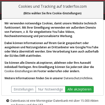
REGIS-
Cookies und Tracking auf traderfox.com
TRIEREN
(Bitte wählen Sie Ihre Cookie-Einstellungen)
Graphs
Explorer
Sector
Scan
Visual
Historie
Macro
Wir verwenden notwendige Cookies, damit unsere Website technisch
funktioniert. Mit Ihrer Einwilligung verwenden wir außerdem Dienste
von Partnern, z. B. für eingebettete YouTube-Videos,
Diese Funktion ist nur für
Reichweitenmessung und personalisierte Werbung.
Premium-Kunden verfügbar
Dabei können Informationen auf Ihrem Gerät gespeichert oder
ausgelesen und Nutzungsdaten an Drittanbieter wie Google/YouTube
oder Meta übermittelt werden. Eine Verarbeitung kann auch außerhalb
der EU/des EWR stattfinden.
Sie können alle Dienste akzeptieren, ablehnen oder Ihre Auswahl
individuell festlegen. Ihre Einwilligung können Sie jederzeit über die
Cookie-Einstellungen
im Footer widerrufen oder ändern.
AKTIEN-TERMINAL
Weitere Informationen finden Sie in unserer
Datenschutzrichtlinie
.
Die Aktienanalyse-Plattform von
Einstellungen
Nur Notwendige
Alle akzeptieren
TraderFox
Datenbasis ist eine Morningstar-Datenbank mit über 15.000 Aktien
aus Europa und den USA