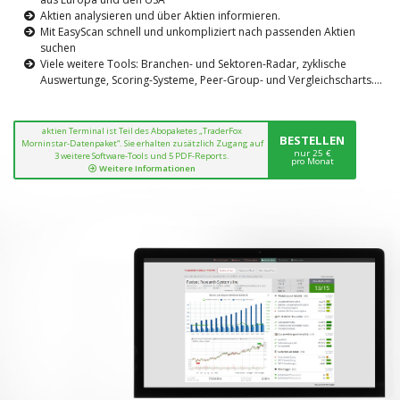
Aktien analysieren und über Aktien informieren.
Mit EasyScan schnell und unkompliziert nach passenden Aktien
suchen
Viele weitere Tools: Branchen- und Sektoren-Radar, zyklische
Auswertunge, Scoring-Systeme, Peer-Group- und Vergleichscharts....
aktien Terminal ist Teil des Abopaketes „TraderFox
BESTELLEN
Morninstar-Datenpaket“. Sie erhalten zusätzlich Zugang auf
nur 25 €
3 weitere Software-Tools und 5 PDF-Reports.
pro Monat
Weitere Informationen