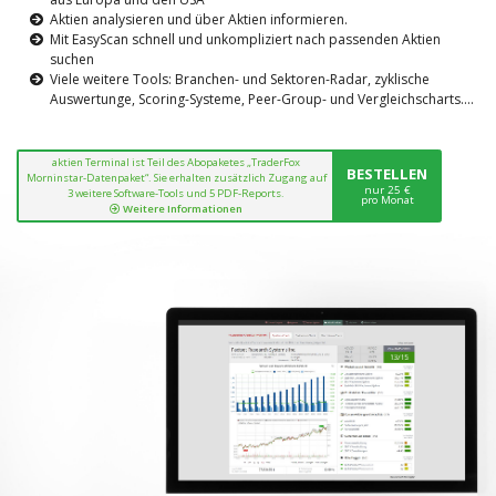
Aktien analysieren und über Aktien informieren.
Mit EasyScan schnell und unkompliziert nach passenden Aktien
suchen
Viele weitere Tools: Branchen- und Sektoren-Radar, zyklische
Auswertunge, Scoring-Systeme, Peer-Group- und Vergleichscharts....
aktien Terminal ist Teil des Abopaketes „TraderFox
BESTELLEN
Morninstar-Datenpaket“. Sie erhalten zusätzlich Zugang auf
nur 25 €
3 weitere Software-Tools und 5 PDF-Reports.
pro Monat
Weitere Informationen