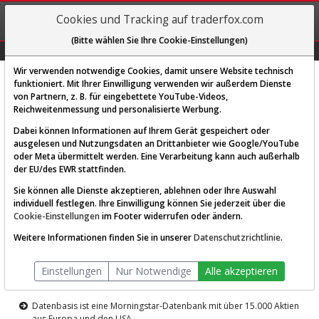
REGIS-
Cookies und Tracking auf traderfox.com
TRIEREN
(Bitte wählen Sie Ihre Cookie-Einstellungen)
Graphs
Explorer
Sector
Scan
Visual
Historie
Macro
Wir verwenden notwendige Cookies, damit unsere Website technisch
funktioniert. Mit Ihrer Einwilligung verwenden wir außerdem Dienste
von Partnern, z. B. für eingebettete YouTube-Videos,
Diese Funktion ist nur für
Reichweitenmessung und personalisierte Werbung.
Premium-Kunden verfügbar
Dabei können Informationen auf Ihrem Gerät gespeichert oder
ausgelesen und Nutzungsdaten an Drittanbieter wie Google/YouTube
oder Meta übermittelt werden. Eine Verarbeitung kann auch außerhalb
der EU/des EWR stattfinden.
Sie können alle Dienste akzeptieren, ablehnen oder Ihre Auswahl
individuell festlegen. Ihre Einwilligung können Sie jederzeit über die
Cookie-Einstellungen
im Footer widerrufen oder ändern.
AKTIEN-TERMINAL
Weitere Informationen finden Sie in unserer
Datenschutzrichtlinie
.
Die Aktienanalyse-Plattform von
Einstellungen
Nur Notwendige
Alle akzeptieren
TraderFox
Datenbasis ist eine Morningstar-Datenbank mit über 15.000 Aktien
aus Europa und den USA