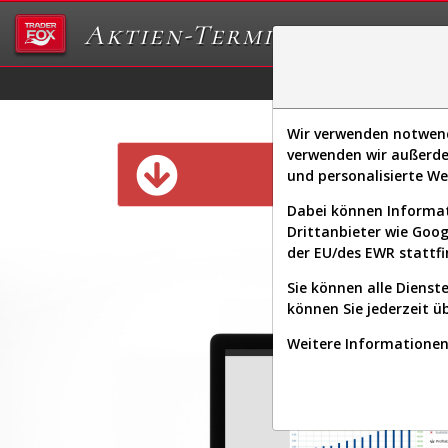
Aktien-Terminal
Daten/Graphs
Ex
Wir verwenden notwendi
verwenden wir außerde
Diese Funk
und personalisierte W
Dabei können Informat
Drittanbieter wie Goo
der EU/des EWR stattfi
Sie können alle Dienste
können Sie jederzeit ü
Weitere Informationen 