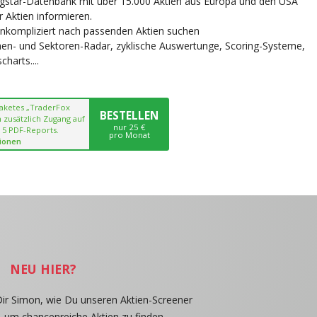
ngstar-Datenbank mit über 15.000 Aktien aus Europa und den USA
r Aktien informieren.
unkompliziert nach passenden Aktien suchen
chen- und Sektoren-Radar, zyklische Auswertunge, Scoring-Systeme,
harts....
paketes „TraderFox
BESTELLEN
 zusätzlich Zugang auf
nur 25 €
 5 PDF-Reports.
pro Monat
ionen
NEU HIER?
Dir Simon, wie Du unseren Aktien-Screener
, um chancenreiche Aktien zu finden.