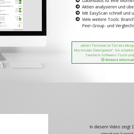
Datenbasis ist eine Morni
Aktien analysieren und übe
Mit EasyScan schnell und 
Viele weitere Tools: Bran
Peer-Group- und Vergleichsc
aktien Terminal ist Teil des Abo
Morninstar-Datenpaket“. Sie erhalten
3 weitere Software-Tools und
Weitere Informat
In diesem Video zeigt 
einsetzen kannst