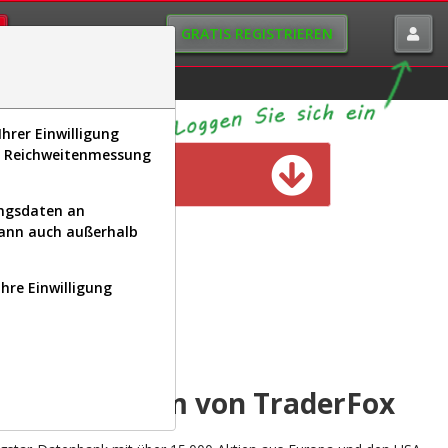
GRATIS REGISTRIEREN
istorie
Macro-View
hrer Einwilligung
s, Reichweitenmessung
n verfügbar
ungsdaten an
kann auch außerhalb
Ihre Einwilligung
INAL
yse-Plattform von TraderFox