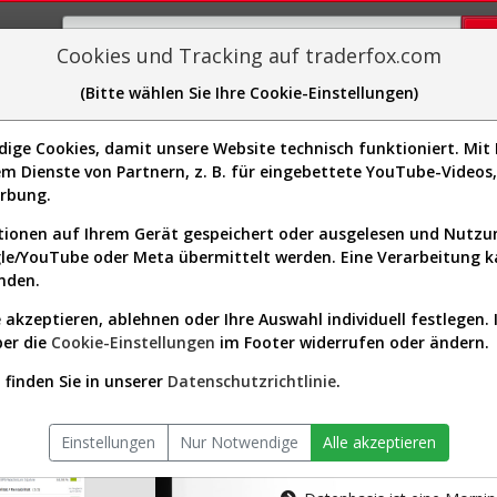
Cookies und Tracking auf traderfox.com
(Bitte wählen Sie Ihre Cookie-Einstellungen)
plorer
Sector-Spider
Easy-Scan
Visualizations
H
ge Cookies, damit unsere Website technisch funktioniert. Mit I
m Dienste von Partnern, z. B. für eingebettete YouTube-Video
tion ist nur für Premium-Kunde
erbung.
ionen auf Ihrem Gerät gespeichert oder ausgelesen und Nutz
gle/YouTube oder Meta übermittelt werden. Eine Verarbeitung 
nden.
 akzeptieren, ablehnen oder Ihre Auswahl individuell festlegen. 
ber die
Cookie-Einstellungen
im Footer widerrufen oder ändern.
AKTIEN-TERM
finden Sie in unserer
Datenschutzrichtlinie
.
Die Aktienanal
Einstellungen
Nur Notwendige
Alle akzeptieren