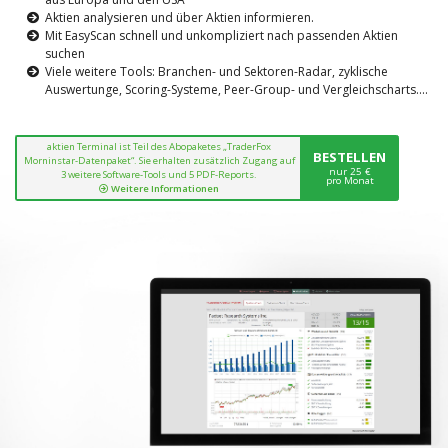
Aktien analysieren und über Aktien informieren.
Mit EasyScan schnell und unkompliziert nach passenden Aktien
suchen
Viele weitere Tools: Branchen- und Sektoren-Radar, zyklische
Auswertunge, Scoring-Systeme, Peer-Group- und Vergleichscharts....
aktien Terminal ist Teil des Abopaketes „TraderFox
BESTELLEN
Morninstar-Datenpaket“. Sie erhalten zusätzlich Zugang auf
nur 25 €
3 weitere Software-Tools und 5 PDF-Reports.
pro Monat
Weitere Informationen