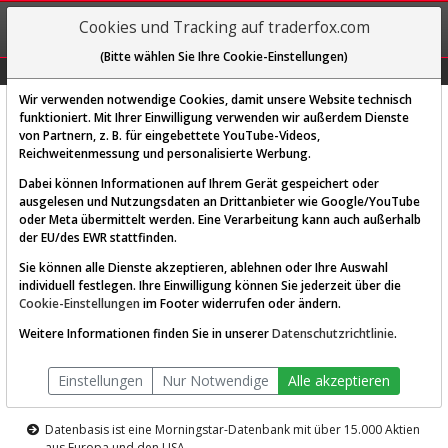
REGIS-
Cookies und Tracking auf traderfox.com
TRIEREN
(Bitte wählen Sie Ihre Cookie-Einstellungen)
Graphs
Explorer
Sector
Scan
Visual
Historie
Macro
Wir verwenden notwendige Cookies, damit unsere Website technisch
funktioniert. Mit Ihrer Einwilligung verwenden wir außerdem Dienste
von Partnern, z. B. für eingebettete YouTube-Videos,
Diese Funktion ist nur für
Reichweitenmessung und personalisierte Werbung.
Premium-Kunden verfügbar
Dabei können Informationen auf Ihrem Gerät gespeichert oder
ausgelesen und Nutzungsdaten an Drittanbieter wie Google/YouTube
oder Meta übermittelt werden. Eine Verarbeitung kann auch außerhalb
der EU/des EWR stattfinden.
Sie können alle Dienste akzeptieren, ablehnen oder Ihre Auswahl
individuell festlegen. Ihre Einwilligung können Sie jederzeit über die
Cookie-Einstellungen
im Footer widerrufen oder ändern.
AKTIEN-TERMINAL
Weitere Informationen finden Sie in unserer
Datenschutzrichtlinie
.
Die Aktienanalyse-Plattform von
Einstellungen
Nur Notwendige
Alle akzeptieren
TraderFox
Datenbasis ist eine Morningstar-Datenbank mit über 15.000 Aktien
aus Europa und den USA