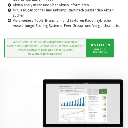
Aktien analysieren und über Aktien informieren.
Mit EasyScan schnell und unkompliziert nach passenden Aktien
suchen
Viele weitere Tools: Branchen- und Sektoren-Radar, zyklische
Auswertunge, Scoring-Systeme, Peer-Group- und Vergleichscharts....
aktien Terminal ist Teil des Abopaketes „TraderFox
BESTELLEN
Morninstar-Datenpaket“. Sie erhalten zusätzlich Zugang auf
nur 25 €
3 weitere Software-Tools und 5 PDF-Reports.
pro Monat
Weitere Informationen