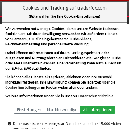
REGIS-
Cookies und Tracking auf traderfox.com
TRIEREN
(Bitte wählen Sie Ihre Cookie-Einstellungen)
Graphs
Explorer
Sector
Scan
Visual
Historie
Macro
Wir verwenden notwendige Cookies, damit unsere Website technisch
funktioniert. Mit Ihrer Einwilligung verwenden wir außerdem Dienste
von Partnern, z. B. für eingebettete YouTube-Videos,
Diese Funktion ist nur für
Reichweitenmessung und personalisierte Werbung.
Premium-Kunden verfügbar
Dabei können Informationen auf Ihrem Gerät gespeichert oder
ausgelesen und Nutzungsdaten an Drittanbieter wie Google/YouTube
oder Meta übermittelt werden. Eine Verarbeitung kann auch außerhalb
der EU/des EWR stattfinden.
Sie können alle Dienste akzeptieren, ablehnen oder Ihre Auswahl
individuell festlegen. Ihre Einwilligung können Sie jederzeit über die
Cookie-Einstellungen
im Footer widerrufen oder ändern.
AKTIEN-TERMINAL
Weitere Informationen finden Sie in unserer
Datenschutzrichtlinie
.
Die Aktienanalyse-Plattform von
Einstellungen
Nur Notwendige
Alle akzeptieren
TraderFox
Datenbasis ist eine Morningstar-Datenbank mit über 15.000 Aktien
aus Europa und den USA