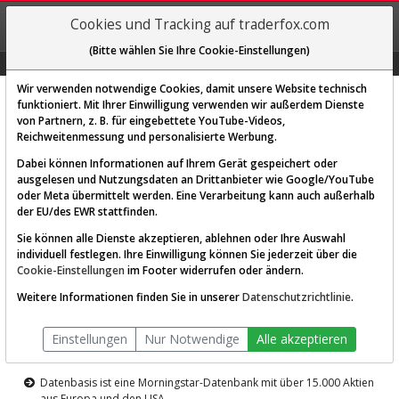
REGIS-
Cookies und Tracking auf traderfox.com
TRIEREN
(Bitte wählen Sie Ihre Cookie-Einstellungen)
Graphs
Explorer
Sector
Scan
Visual
Historie
Macro
Wir verwenden notwendige Cookies, damit unsere Website technisch
funktioniert. Mit Ihrer Einwilligung verwenden wir außerdem Dienste
von Partnern, z. B. für eingebettete YouTube-Videos,
Diese Funktion ist nur für
Reichweitenmessung und personalisierte Werbung.
Premium-Kunden verfügbar
Dabei können Informationen auf Ihrem Gerät gespeichert oder
ausgelesen und Nutzungsdaten an Drittanbieter wie Google/YouTube
oder Meta übermittelt werden. Eine Verarbeitung kann auch außerhalb
der EU/des EWR stattfinden.
Sie können alle Dienste akzeptieren, ablehnen oder Ihre Auswahl
individuell festlegen. Ihre Einwilligung können Sie jederzeit über die
Cookie-Einstellungen
im Footer widerrufen oder ändern.
AKTIEN-TERMINAL
Weitere Informationen finden Sie in unserer
Datenschutzrichtlinie
.
Die Aktienanalyse-Plattform von
Einstellungen
Nur Notwendige
Alle akzeptieren
TraderFox
Datenbasis ist eine Morningstar-Datenbank mit über 15.000 Aktien
aus Europa und den USA