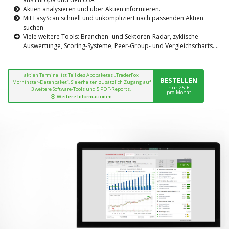
Aktien analysieren und über Aktien informieren.
Mit EasyScan schnell und unkompliziert nach passenden Aktien
suchen
Viele weitere Tools: Branchen- und Sektoren-Radar, zyklische
Auswertunge, Scoring-Systeme, Peer-Group- und Vergleichscharts....
aktien Terminal ist Teil des Abopaketes „TraderFox
BESTELLEN
Morninstar-Datenpaket“. Sie erhalten zusätzlich Zugang auf
nur 25 €
3 weitere Software-Tools und 5 PDF-Reports.
pro Monat
Weitere Informationen