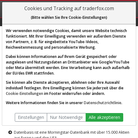
REGIS-
Cookies und Tracking auf traderfox.com
TRIEREN
(Bitte wählen Sie Ihre Cookie-Einstellungen)
Graphs
Explorer
Sector
Scan
Visual
Historie
Macro
Wir verwenden notwendige Cookies, damit unsere Website technisch
funktioniert. Mit Ihrer Einwilligung verwenden wir außerdem Dienste
von Partnern, z. B. für eingebettete YouTube-Videos,
Diese Funktion ist nur für
Reichweitenmessung und personalisierte Werbung.
Premium-Kunden verfügbar
Dabei können Informationen auf Ihrem Gerät gespeichert oder
ausgelesen und Nutzungsdaten an Drittanbieter wie Google/YouTube
oder Meta übermittelt werden. Eine Verarbeitung kann auch außerhalb
der EU/des EWR stattfinden.
Sie können alle Dienste akzeptieren, ablehnen oder Ihre Auswahl
individuell festlegen. Ihre Einwilligung können Sie jederzeit über die
Cookie-Einstellungen
im Footer widerrufen oder ändern.
AKTIEN-TERMINAL
Weitere Informationen finden Sie in unserer
Datenschutzrichtlinie
.
Die Aktienanalyse-Plattform von
Einstellungen
Nur Notwendige
Alle akzeptieren
TraderFox
Datenbasis ist eine Morningstar-Datenbank mit über 15.000 Aktien
aus Europa und den USA