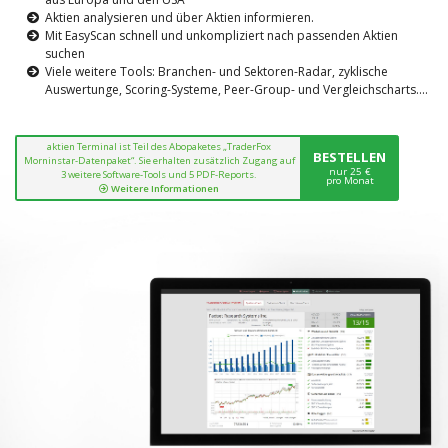
Aktien analysieren und über Aktien informieren.
Mit EasyScan schnell und unkompliziert nach passenden Aktien
suchen
Viele weitere Tools: Branchen- und Sektoren-Radar, zyklische
Auswertunge, Scoring-Systeme, Peer-Group- und Vergleichscharts....
aktien Terminal ist Teil des Abopaketes „TraderFox
BESTELLEN
Morninstar-Datenpaket“. Sie erhalten zusätzlich Zugang auf
nur 25 €
3 weitere Software-Tools und 5 PDF-Reports.
pro Monat
Weitere Informationen