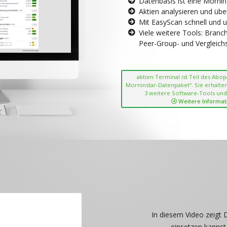
Datenbasis ist eine Morni
Aktien analysieren und übe
Mit EasyScan schnell und 
Viele weitere Tools: Bran
Peer-Group- und Vergleichsc
aktien Terminal ist Teil des Abo
Morninstar-Datenpaket“. Sie erhalten
3 weitere Software-Tools und
Weitere Informat
In diesem Video zeigt 
einsetzen kannst