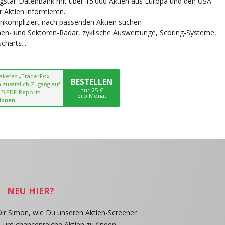
ngstar-Datenbank mit über 15.000 Aktien aus Europa und den USA
r Aktien informieren.
unkompliziert nach passenden Aktien suchen
chen- und Sektoren-Radar, zyklische Auswertunge, Scoring-Systeme,
harts....
paketes „TraderFox
BESTELLEN
 zusätzlich Zugang auf
nur 25 €
 5 PDF-Reports.
pro Monat
ionen
NEU HIER?
Dir Simon, wie Du unseren Aktien-Screener
, um chancenreiche Aktien zu finden.