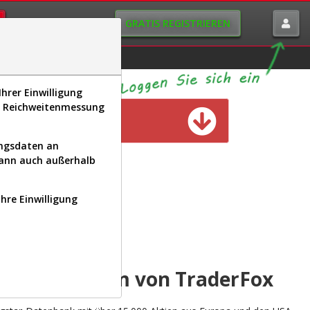
GRATIS REGISTRIEREN
istorie
Macro-View
hrer Einwilligung
s, Reichweitenmessung
n verfügbar
ungsdaten an
kann auch außerhalb
Ihre Einwilligung
INAL
yse-Plattform von TraderFox