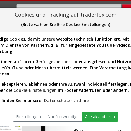
Cookies und Tracking auf traderfox.com
(Bitte wählen Sie Ihre Cookie-Einstellungen)
plorer
Sector-Spider
Easy-Scan
Visualizations
H
ge Cookies, damit unsere Website technisch funktioniert. Mit I
m Dienste von Partnern, z. B. für eingebettete YouTube-Video
tion ist nur für Premium-Kunde
erbung.
ionen auf Ihrem Gerät gespeichert oder ausgelesen und Nutz
gle/YouTube oder Meta übermittelt werden. Eine Verarbeitung 
nden.
 akzeptieren, ablehnen oder Ihre Auswahl individuell festlegen. 
ber die
Cookie-Einstellungen
im Footer widerrufen oder ändern.
AKTIEN-TERM
finden Sie in unserer
Datenschutzrichtlinie
.
Die Aktienanal
Einstellungen
Nur Notwendige
Alle akzeptieren