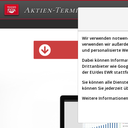
Aktien-Terminal
Daten/Graphs
Ex
Wir verwenden notwendi
verwenden wir außerde
Diese Funk
und personalisierte W
Dabei können Informat
Drittanbieter wie Goo
der EU/des EWR stattfi
Sie können alle Dienste
können Sie jederzeit ü
Weitere Informationen 