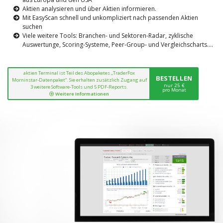
Aktien analysieren und über Aktien informieren.
Mit EasyScan schnell und unkompliziert nach passenden Aktien
suchen
Viele weitere Tools: Branchen- und Sektoren-Radar, zyklische
Auswertunge, Scoring-Systeme, Peer-Group- und Vergleichscharts....
aktien Terminal ist Teil des Abopaketes „TraderFox
BESTELLEN
Morninstar-Datenpaket“. Sie erhalten zusätzlich Zugang auf
nur 25 €
3 weitere Software-Tools und 5 PDF-Reports.
pro Monat
Weitere Informationen