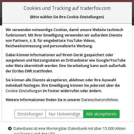
REGIS-
Cookies und Tracking auf traderfox.com
TRIEREN
(Bitte wählen Sie Ihre Cookie-Einstellungen)
Graphs
Explorer
Sector
Scan
Visual
Historie
Macro
Wir verwenden notwendige Cookies, damit unsere Website technisch
funktioniert. Mit Ihrer Einwilligung verwenden wir außerdem Dienste
von Partnern, z. B. für eingebettete YouTube-Videos,
Diese Funktion ist nur für
Reichweitenmessung und personalisierte Werbung.
Premium-Kunden verfügbar
Dabei können Informationen auf Ihrem Gerät gespeichert oder
ausgelesen und Nutzungsdaten an Drittanbieter wie Google/YouTube
oder Meta übermittelt werden. Eine Verarbeitung kann auch außerhalb
der EU/des EWR stattfinden.
Sie können alle Dienste akzeptieren, ablehnen oder Ihre Auswahl
individuell festlegen. Ihre Einwilligung können Sie jederzeit über die
Cookie-Einstellungen
im Footer widerrufen oder ändern.
AKTIEN-TERMINAL
Weitere Informationen finden Sie in unserer
Datenschutzrichtlinie
.
Die Aktienanalyse-Plattform von
Einstellungen
Nur Notwendige
Alle akzeptieren
TraderFox
Datenbasis ist eine Morningstar-Datenbank mit über 15.000 Aktien
aus Europa und den USA