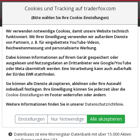
REGIS-
Cookies und Tracking auf traderfox.com
TRIEREN
(Bitte wählen Sie Ihre Cookie-Einstellungen)
Graphs
Explorer
Sector
Scan
Visual
Historie
Macro
Wir verwenden notwendige Cookies, damit unsere Website technisch
funktioniert. Mit Ihrer Einwilligung verwenden wir außerdem Dienste
von Partnern, z. B. für eingebettete YouTube-Videos,
Diese Funktion ist nur für
Reichweitenmessung und personalisierte Werbung.
Premium-Kunden verfügbar
Dabei können Informationen auf Ihrem Gerät gespeichert oder
ausgelesen und Nutzungsdaten an Drittanbieter wie Google/YouTube
oder Meta übermittelt werden. Eine Verarbeitung kann auch außerhalb
der EU/des EWR stattfinden.
Sie können alle Dienste akzeptieren, ablehnen oder Ihre Auswahl
individuell festlegen. Ihre Einwilligung können Sie jederzeit über die
Cookie-Einstellungen
im Footer widerrufen oder ändern.
AKTIEN-TERMINAL
Weitere Informationen finden Sie in unserer
Datenschutzrichtlinie
.
Die Aktienanalyse-Plattform von
Einstellungen
Nur Notwendige
Alle akzeptieren
TraderFox
Datenbasis ist eine Morningstar-Datenbank mit über 15.000 Aktien
aus Europa und den USA