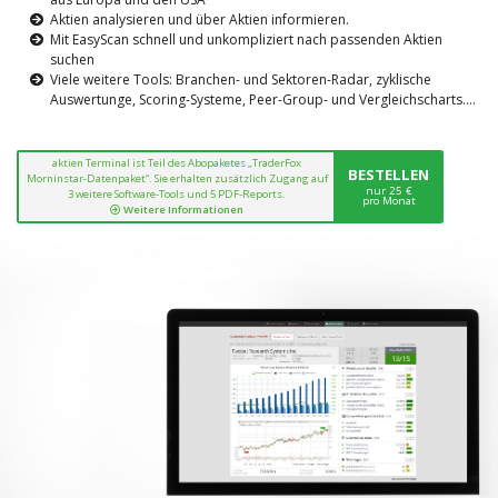
Aktien analysieren und über Aktien informieren.
Mit EasyScan schnell und unkompliziert nach passenden Aktien
suchen
Viele weitere Tools: Branchen- und Sektoren-Radar, zyklische
Auswertunge, Scoring-Systeme, Peer-Group- und Vergleichscharts....
aktien Terminal ist Teil des Abopaketes „TraderFox
BESTELLEN
Morninstar-Datenpaket“. Sie erhalten zusätzlich Zugang auf
nur 25 €
3 weitere Software-Tools und 5 PDF-Reports.
pro Monat
Weitere Informationen