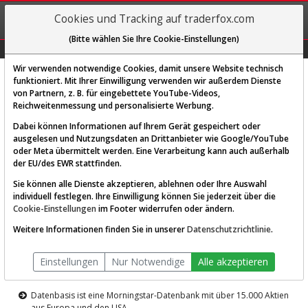
REGIS-
Cookies und Tracking auf traderfox.com
TRIEREN
(Bitte wählen Sie Ihre Cookie-Einstellungen)
Graphs
Explorer
Sector
Scan
Visual
Historie
Macro
Wir verwenden notwendige Cookies, damit unsere Website technisch
funktioniert. Mit Ihrer Einwilligung verwenden wir außerdem Dienste
von Partnern, z. B. für eingebettete YouTube-Videos,
Diese Funktion ist nur für
Reichweitenmessung und personalisierte Werbung.
Premium-Kunden verfügbar
Dabei können Informationen auf Ihrem Gerät gespeichert oder
ausgelesen und Nutzungsdaten an Drittanbieter wie Google/YouTube
oder Meta übermittelt werden. Eine Verarbeitung kann auch außerhalb
der EU/des EWR stattfinden.
Sie können alle Dienste akzeptieren, ablehnen oder Ihre Auswahl
individuell festlegen. Ihre Einwilligung können Sie jederzeit über die
Cookie-Einstellungen
im Footer widerrufen oder ändern.
AKTIEN-TERMINAL
Weitere Informationen finden Sie in unserer
Datenschutzrichtlinie
.
Die Aktienanalyse-Plattform von
Einstellungen
Nur Notwendige
Alle akzeptieren
TraderFox
Datenbasis ist eine Morningstar-Datenbank mit über 15.000 Aktien
aus Europa und den USA