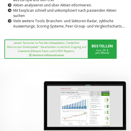
Aktien analysieren und über Aktien informieren.
Mit EasyScan schnell und unkompliziert nach passenden Aktien
suchen
Viele weitere Tools: Branchen- und Sektoren-Radar, zyklische
Auswertunge, Scoring-Systeme, Peer-Group- und Vergleichscharts....
aktien Terminal ist Teil des Abopaketes „TraderFox
BESTELLEN
Morninstar-Datenpaket“. Sie erhalten zusätzlich Zugang auf
nur 25 €
3 weitere Software-Tools und 5 PDF-Reports.
pro Monat
Weitere Informationen