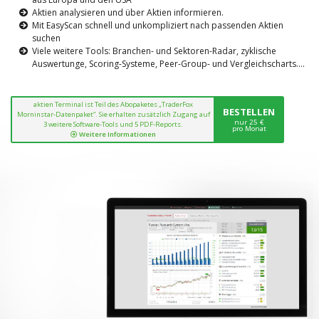
Aktien analysieren und über Aktien informieren.
Mit EasyScan schnell und unkompliziert nach passenden Aktien
suchen
Viele weitere Tools: Branchen- und Sektoren-Radar, zyklische
Auswertunge, Scoring-Systeme, Peer-Group- und Vergleichscharts....
aktien Terminal ist Teil des Abopaketes „TraderFox
BESTELLEN
Morninstar-Datenpaket“. Sie erhalten zusätzlich Zugang auf
nur 25 €
3 weitere Software-Tools und 5 PDF-Reports.
pro Monat
Weitere Informationen