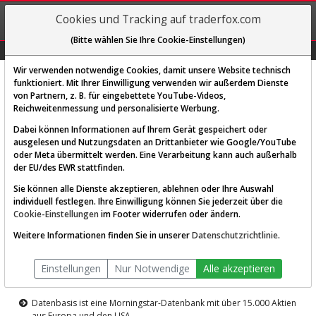
REGIS-
Cookies und Tracking auf traderfox.com
TRIEREN
(Bitte wählen Sie Ihre Cookie-Einstellungen)
Graphs
Explorer
Sector
Scan
Visual
Historie
Macro
Wir verwenden notwendige Cookies, damit unsere Website technisch
funktioniert. Mit Ihrer Einwilligung verwenden wir außerdem Dienste
von Partnern, z. B. für eingebettete YouTube-Videos,
Diese Funktion ist nur für
Reichweitenmessung und personalisierte Werbung.
Premium-Kunden verfügbar
Dabei können Informationen auf Ihrem Gerät gespeichert oder
ausgelesen und Nutzungsdaten an Drittanbieter wie Google/YouTube
oder Meta übermittelt werden. Eine Verarbeitung kann auch außerhalb
der EU/des EWR stattfinden.
Sie können alle Dienste akzeptieren, ablehnen oder Ihre Auswahl
individuell festlegen. Ihre Einwilligung können Sie jederzeit über die
Cookie-Einstellungen
im Footer widerrufen oder ändern.
AKTIEN-TERMINAL
Weitere Informationen finden Sie in unserer
Datenschutzrichtlinie
.
Die Aktienanalyse-Plattform von
Einstellungen
Nur Notwendige
Alle akzeptieren
TraderFox
Datenbasis ist eine Morningstar-Datenbank mit über 15.000 Aktien
aus Europa und den USA