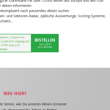
ngstar-Datenbank mit über 15.000 Aktien aus Europa und den USA
r Aktien informieren.
unkompliziert nach passenden Aktien suchen
chen- und Sektoren-Radar, zyklische Auswertunge, Scoring-Systeme,
harts....
paketes „TraderFox
BESTELLEN
 zusätzlich Zugang auf
nur 25 €
 5 PDF-Reports.
pro Monat
ionen
NEU HIER?
Dir Simon, wie Du unseren Aktien-Screener
, um chancenreiche Aktien zu finden.