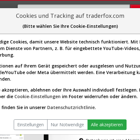
Cookies und Tracking auf traderfox.com
(Bitte wählen Sie Ihre Cookie-Einstellungen)
plorer
Sector-Spider
Easy-Scan
Visualizations
H
ge Cookies, damit unsere Website technisch funktioniert. Mit I
m Dienste von Partnern, z. B. für eingebettete YouTube-Video
tion ist nur für Premium-Kunde
erbung.
ionen auf Ihrem Gerät gespeichert oder ausgelesen und Nutz
gle/YouTube oder Meta übermittelt werden. Eine Verarbeitung 
nden.
 akzeptieren, ablehnen oder Ihre Auswahl individuell festlegen. 
ber die
Cookie-Einstellungen
im Footer widerrufen oder ändern.
AKTIEN-TERM
finden Sie in unserer
Datenschutzrichtlinie
.
Die Aktienanal
Einstellungen
Nur Notwendige
Alle akzeptieren