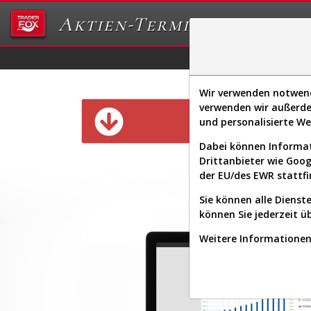
Aktien-Terminal
Daten/Graphs
Ex
Wir verwenden notwendi
verwenden wir außerde
Diese Funk
und personalisierte W
Dabei können Informat
Drittanbieter wie Goo
der EU/des EWR stattfi
Sie können alle Dienste
können Sie jederzeit ü
Weitere Informationen 