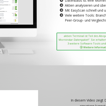
Datenbasis ist eine Morni
Aktien analysieren und übe
Mit EasyScan schnell und 
Viele weitere Tools: Bran
Peer-Group- und Vergleichsc
aktien Terminal ist Teil des Abo
Morninstar-Datenpaket“. Sie erhalten
3 weitere Software-Tools und
Weitere Informat
In diesem Video zeigt 
einsetzen kannst