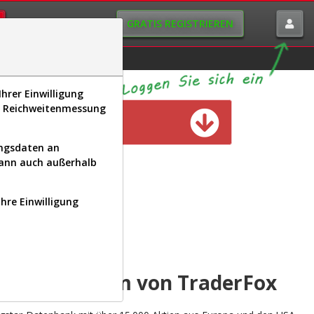
GRATIS REGISTRIEREN
istorie
Macro-View
hrer Einwilligung
s, Reichweitenmessung
n verfügbar
ungsdaten an
kann auch außerhalb
Ihre Einwilligung
INAL
yse-Plattform von TraderFox