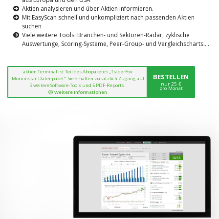
Aktien analysieren und über Aktien informieren.
Mit EasyScan schnell und unkompliziert nach passenden Aktien
suchen
Viele weitere Tools: Branchen- und Sektoren-Radar, zyklische
Auswertunge, Scoring-Systeme, Peer-Group- und Vergleichscharts....
aktien Terminal ist Teil des Abopaketes „TraderFox
BESTELLEN
Morninstar-Datenpaket“. Sie erhalten zusätzlich Zugang auf
nur 25 €
3 weitere Software-Tools und 5 PDF-Reports.
pro Monat
Weitere Informationen