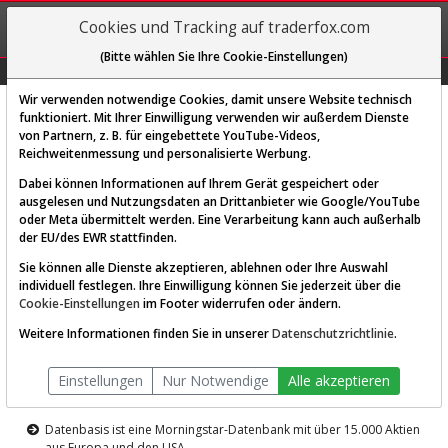
REGIS-
Cookies und Tracking auf traderfox.com
TRIEREN
(Bitte wählen Sie Ihre Cookie-Einstellungen)
Graphs
Explorer
Sector
Scan
Visual
Historie
Macro
Wir verwenden notwendige Cookies, damit unsere Website technisch
funktioniert. Mit Ihrer Einwilligung verwenden wir außerdem Dienste
von Partnern, z. B. für eingebettete YouTube-Videos,
Diese Funktion ist nur für
Reichweitenmessung und personalisierte Werbung.
Premium-Kunden verfügbar
Dabei können Informationen auf Ihrem Gerät gespeichert oder
ausgelesen und Nutzungsdaten an Drittanbieter wie Google/YouTube
oder Meta übermittelt werden. Eine Verarbeitung kann auch außerhalb
der EU/des EWR stattfinden.
Sie können alle Dienste akzeptieren, ablehnen oder Ihre Auswahl
individuell festlegen. Ihre Einwilligung können Sie jederzeit über die
Cookie-Einstellungen
im Footer widerrufen oder ändern.
AKTIEN-TERMINAL
Weitere Informationen finden Sie in unserer
Datenschutzrichtlinie
.
Die Aktienanalyse-Plattform von
Einstellungen
Nur Notwendige
Alle akzeptieren
TraderFox
Datenbasis ist eine Morningstar-Datenbank mit über 15.000 Aktien
aus Europa und den USA