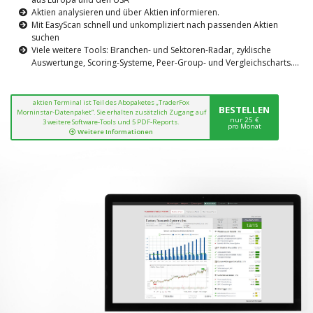
Aktien analysieren und über Aktien informieren.
Mit EasyScan schnell und unkompliziert nach passenden Aktien
suchen
Viele weitere Tools: Branchen- und Sektoren-Radar, zyklische
Auswertunge, Scoring-Systeme, Peer-Group- und Vergleichscharts....
aktien Terminal ist Teil des Abopaketes „TraderFox
BESTELLEN
Morninstar-Datenpaket“. Sie erhalten zusätzlich Zugang auf
nur 25 €
3 weitere Software-Tools und 5 PDF-Reports.
pro Monat
Weitere Informationen