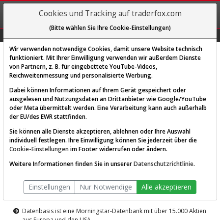
REGIS-
Cookies und Tracking auf traderfox.com
TRIEREN
(Bitte wählen Sie Ihre Cookie-Einstellungen)
Graphs
Explorer
Sector
Scan
Visual
Historie
Macro
Wir verwenden notwendige Cookies, damit unsere Website technisch
funktioniert. Mit Ihrer Einwilligung verwenden wir außerdem Dienste
von Partnern, z. B. für eingebettete YouTube-Videos,
Diese Funktion ist nur für
Reichweitenmessung und personalisierte Werbung.
Premium-Kunden verfügbar
Dabei können Informationen auf Ihrem Gerät gespeichert oder
ausgelesen und Nutzungsdaten an Drittanbieter wie Google/YouTube
oder Meta übermittelt werden. Eine Verarbeitung kann auch außerhalb
der EU/des EWR stattfinden.
Sie können alle Dienste akzeptieren, ablehnen oder Ihre Auswahl
individuell festlegen. Ihre Einwilligung können Sie jederzeit über die
Cookie-Einstellungen
im Footer widerrufen oder ändern.
AKTIEN-TERMINAL
Weitere Informationen finden Sie in unserer
Datenschutzrichtlinie
.
Die Aktienanalyse-Plattform von
Einstellungen
Nur Notwendige
Alle akzeptieren
TraderFox
Datenbasis ist eine Morningstar-Datenbank mit über 15.000 Aktien
aus Europa und den USA