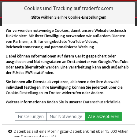
REGIS-
Cookies und Tracking auf traderfox.com
TRIEREN
(Bitte wählen Sie Ihre Cookie-Einstellungen)
Graphs
Explorer
Sector
Scan
Visual
Historie
Macro
Wir verwenden notwendige Cookies, damit unsere Website technisch
funktioniert. Mit Ihrer Einwilligung verwenden wir außerdem Dienste
von Partnern, z. B. für eingebettete YouTube-Videos,
Diese Funktion ist nur für
Reichweitenmessung und personalisierte Werbung.
Premium-Kunden verfügbar
Dabei können Informationen auf Ihrem Gerät gespeichert oder
ausgelesen und Nutzungsdaten an Drittanbieter wie Google/YouTube
oder Meta übermittelt werden. Eine Verarbeitung kann auch außerhalb
der EU/des EWR stattfinden.
Sie können alle Dienste akzeptieren, ablehnen oder Ihre Auswahl
individuell festlegen. Ihre Einwilligung können Sie jederzeit über die
Cookie-Einstellungen
im Footer widerrufen oder ändern.
AKTIEN-TERMINAL
Weitere Informationen finden Sie in unserer
Datenschutzrichtlinie
.
Die Aktienanalyse-Plattform von
Einstellungen
Nur Notwendige
Alle akzeptieren
TraderFox
Datenbasis ist eine Morningstar-Datenbank mit über 15.000 Aktien
aus Europa und den USA