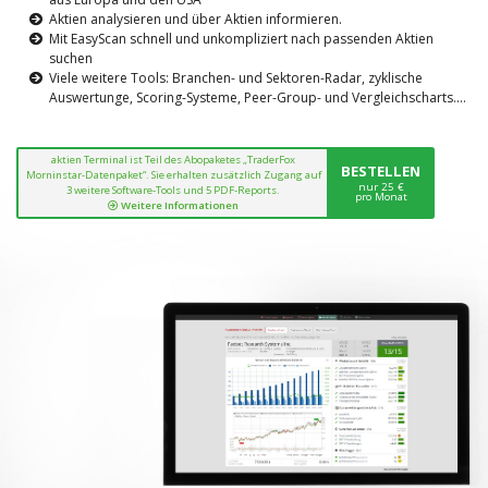
Aktien analysieren und über Aktien informieren.
Mit EasyScan schnell und unkompliziert nach passenden Aktien
suchen
Viele weitere Tools: Branchen- und Sektoren-Radar, zyklische
Auswertunge, Scoring-Systeme, Peer-Group- und Vergleichscharts....
aktien Terminal ist Teil des Abopaketes „TraderFox
BESTELLEN
Morninstar-Datenpaket“. Sie erhalten zusätzlich Zugang auf
nur 25 €
3 weitere Software-Tools und 5 PDF-Reports.
pro Monat
Weitere Informationen