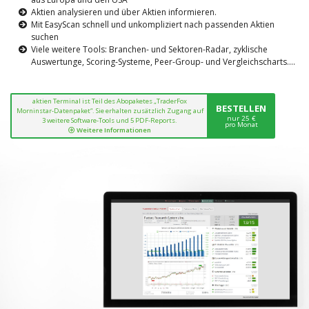
Aktien analysieren und über Aktien informieren.
Mit EasyScan schnell und unkompliziert nach passenden Aktien
suchen
Viele weitere Tools: Branchen- und Sektoren-Radar, zyklische
Auswertunge, Scoring-Systeme, Peer-Group- und Vergleichscharts....
aktien Terminal ist Teil des Abopaketes „TraderFox
BESTELLEN
Morninstar-Datenpaket“. Sie erhalten zusätzlich Zugang auf
nur 25 €
3 weitere Software-Tools und 5 PDF-Reports.
pro Monat
Weitere Informationen