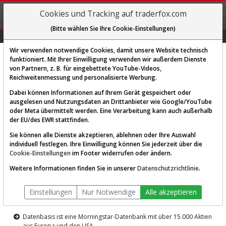
REGIS-
Cookies und Tracking auf traderfox.com
TRIEREN
(Bitte wählen Sie Ihre Cookie-Einstellungen)
Graphs
Explorer
Sector
Scan
Visual
Historie
Macro
Wir verwenden notwendige Cookies, damit unsere Website technisch
funktioniert. Mit Ihrer Einwilligung verwenden wir außerdem Dienste
von Partnern, z. B. für eingebettete YouTube-Videos,
Diese Funktion ist nur für
Reichweitenmessung und personalisierte Werbung.
Premium-Kunden verfügbar
Dabei können Informationen auf Ihrem Gerät gespeichert oder
ausgelesen und Nutzungsdaten an Drittanbieter wie Google/YouTube
oder Meta übermittelt werden. Eine Verarbeitung kann auch außerhalb
der EU/des EWR stattfinden.
Sie können alle Dienste akzeptieren, ablehnen oder Ihre Auswahl
individuell festlegen. Ihre Einwilligung können Sie jederzeit über die
Cookie-Einstellungen
im Footer widerrufen oder ändern.
AKTIEN-TERMINAL
Weitere Informationen finden Sie in unserer
Datenschutzrichtlinie
.
Die Aktienanalyse-Plattform von
Einstellungen
Nur Notwendige
Alle akzeptieren
TraderFox
Datenbasis ist eine Morningstar-Datenbank mit über 15.000 Aktien
aus Europa und den USA