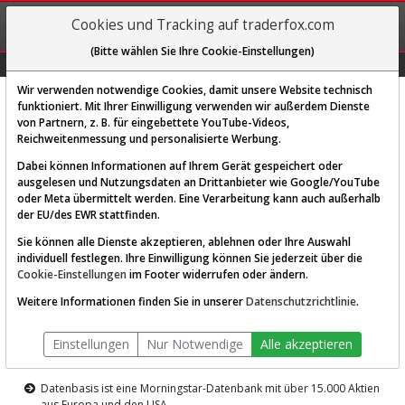
REGIS-
Cookies und Tracking auf traderfox.com
TRIEREN
(Bitte wählen Sie Ihre Cookie-Einstellungen)
Graphs
Explorer
Sector
Scan
Visual
Historie
Macro
Wir verwenden notwendige Cookies, damit unsere Website technisch
funktioniert. Mit Ihrer Einwilligung verwenden wir außerdem Dienste
von Partnern, z. B. für eingebettete YouTube-Videos,
Diese Funktion ist nur für
Reichweitenmessung und personalisierte Werbung.
Premium-Kunden verfügbar
Dabei können Informationen auf Ihrem Gerät gespeichert oder
ausgelesen und Nutzungsdaten an Drittanbieter wie Google/YouTube
oder Meta übermittelt werden. Eine Verarbeitung kann auch außerhalb
der EU/des EWR stattfinden.
Sie können alle Dienste akzeptieren, ablehnen oder Ihre Auswahl
individuell festlegen. Ihre Einwilligung können Sie jederzeit über die
Cookie-Einstellungen
im Footer widerrufen oder ändern.
AKTIEN-TERMINAL
Weitere Informationen finden Sie in unserer
Datenschutzrichtlinie
.
Die Aktienanalyse-Plattform von
Einstellungen
Nur Notwendige
Alle akzeptieren
TraderFox
Datenbasis ist eine Morningstar-Datenbank mit über 15.000 Aktien
aus Europa und den USA