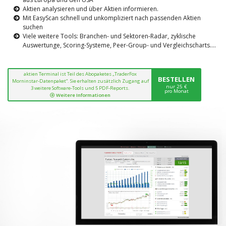
Aktien analysieren und über Aktien informieren.
Mit EasyScan schnell und unkompliziert nach passenden Aktien
suchen
Viele weitere Tools: Branchen- und Sektoren-Radar, zyklische
Auswertunge, Scoring-Systeme, Peer-Group- und Vergleichscharts....
aktien Terminal ist Teil des Abopaketes „TraderFox
BESTELLEN
Morninstar-Datenpaket“. Sie erhalten zusätzlich Zugang auf
nur 25 €
3 weitere Software-Tools und 5 PDF-Reports.
pro Monat
Weitere Informationen