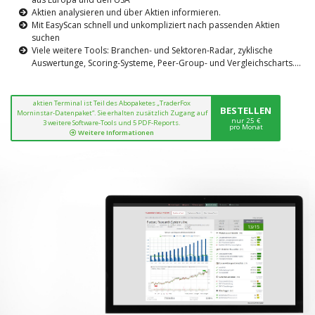
Aktien analysieren und über Aktien informieren.
Mit EasyScan schnell und unkompliziert nach passenden Aktien
suchen
Viele weitere Tools: Branchen- und Sektoren-Radar, zyklische
Auswertunge, Scoring-Systeme, Peer-Group- und Vergleichscharts....
aktien Terminal ist Teil des Abopaketes „TraderFox
BESTELLEN
Morninstar-Datenpaket“. Sie erhalten zusätzlich Zugang auf
nur 25 €
3 weitere Software-Tools und 5 PDF-Reports.
pro Monat
Weitere Informationen