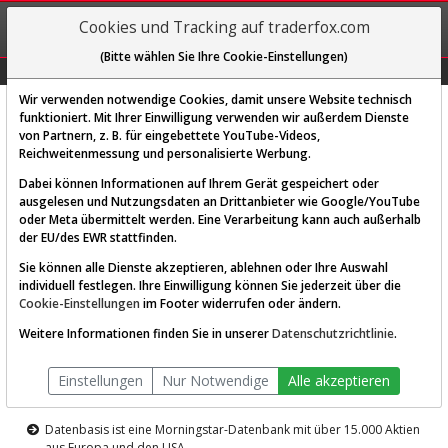
REGIS-
Cookies und Tracking auf traderfox.com
TRIEREN
(Bitte wählen Sie Ihre Cookie-Einstellungen)
Graphs
Explorer
Sector
Scan
Visual
Historie
Macro
Wir verwenden notwendige Cookies, damit unsere Website technisch
funktioniert. Mit Ihrer Einwilligung verwenden wir außerdem Dienste
von Partnern, z. B. für eingebettete YouTube-Videos,
Diese Funktion ist nur für
Reichweitenmessung und personalisierte Werbung.
Premium-Kunden verfügbar
Dabei können Informationen auf Ihrem Gerät gespeichert oder
ausgelesen und Nutzungsdaten an Drittanbieter wie Google/YouTube
oder Meta übermittelt werden. Eine Verarbeitung kann auch außerhalb
der EU/des EWR stattfinden.
Sie können alle Dienste akzeptieren, ablehnen oder Ihre Auswahl
individuell festlegen. Ihre Einwilligung können Sie jederzeit über die
Cookie-Einstellungen
im Footer widerrufen oder ändern.
AKTIEN-TERMINAL
Weitere Informationen finden Sie in unserer
Datenschutzrichtlinie
.
Die Aktienanalyse-Plattform von
Einstellungen
Nur Notwendige
Alle akzeptieren
TraderFox
Datenbasis ist eine Morningstar-Datenbank mit über 15.000 Aktien
aus Europa und den USA