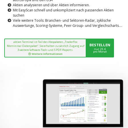
Aktien analysieren und über Aktien informieren.
Mit EasyScan schnell und unkompliziert nach passenden Aktien
suchen
Viele weitere Tools: Branchen- und Sektoren-Radar, zyklische
Auswertunge, Scoring-Systeme, Peer-Group- und Vergleichscharts....
aktien Terminal ist Teil des Abopaketes „TraderFox
BESTELLEN
Morninstar-Datenpaket“. Sie erhalten zusätzlich Zugang auf
nur 25 €
3 weitere Software-Tools und 5 PDF-Reports.
pro Monat
Weitere Informationen