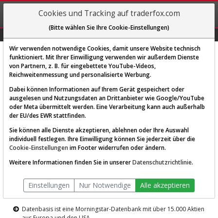
REGIS-
Cookies und Tracking auf traderfox.com
TRIEREN
(Bitte wählen Sie Ihre Cookie-Einstellungen)
Graphs
Explorer
Sector
Scan
Visual
Historie
Macro
Wir verwenden notwendige Cookies, damit unsere Website technisch
funktioniert. Mit Ihrer Einwilligung verwenden wir außerdem Dienste
von Partnern, z. B. für eingebettete YouTube-Videos,
Diese Funktion ist nur für
Reichweitenmessung und personalisierte Werbung.
Premium-Kunden verfügbar
Dabei können Informationen auf Ihrem Gerät gespeichert oder
ausgelesen und Nutzungsdaten an Drittanbieter wie Google/YouTube
oder Meta übermittelt werden. Eine Verarbeitung kann auch außerhalb
der EU/des EWR stattfinden.
Sie können alle Dienste akzeptieren, ablehnen oder Ihre Auswahl
individuell festlegen. Ihre Einwilligung können Sie jederzeit über die
Cookie-Einstellungen
im Footer widerrufen oder ändern.
AKTIEN-TERMINAL
Weitere Informationen finden Sie in unserer
Datenschutzrichtlinie
.
Die Aktienanalyse-Plattform von
Einstellungen
Nur Notwendige
Alle akzeptieren
TraderFox
Datenbasis ist eine Morningstar-Datenbank mit über 15.000 Aktien
aus Europa und den USA