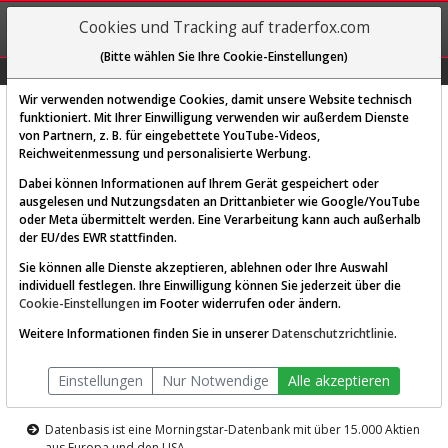
REGIS-
Cookies und Tracking auf traderfox.com
TRIEREN
(Bitte wählen Sie Ihre Cookie-Einstellungen)
Graphs
Explorer
Sector
Scan
Visual
Historie
Macro
Wir verwenden notwendige Cookies, damit unsere Website technisch
funktioniert. Mit Ihrer Einwilligung verwenden wir außerdem Dienste
von Partnern, z. B. für eingebettete YouTube-Videos,
Diese Funktion ist nur für
Reichweitenmessung und personalisierte Werbung.
Premium-Kunden verfügbar
Dabei können Informationen auf Ihrem Gerät gespeichert oder
ausgelesen und Nutzungsdaten an Drittanbieter wie Google/YouTube
oder Meta übermittelt werden. Eine Verarbeitung kann auch außerhalb
der EU/des EWR stattfinden.
Sie können alle Dienste akzeptieren, ablehnen oder Ihre Auswahl
individuell festlegen. Ihre Einwilligung können Sie jederzeit über die
Cookie-Einstellungen
im Footer widerrufen oder ändern.
AKTIEN-TERMINAL
Weitere Informationen finden Sie in unserer
Datenschutzrichtlinie
.
Die Aktienanalyse-Plattform von
Einstellungen
Nur Notwendige
Alle akzeptieren
TraderFox
Datenbasis ist eine Morningstar-Datenbank mit über 15.000 Aktien
aus Europa und den USA