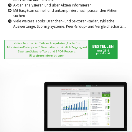
Aktien analysieren und über Aktien informieren.
Mit EasyScan schnell und unkompliziert nach passenden Aktien
suchen
Viele weitere Tools: Branchen- und Sektoren-Radar, zyklische
Auswertunge, Scoring-Systeme, Peer-Group- und Vergleichscharts....
aktien Terminal ist Teil des Abopaketes „TraderFox
BESTELLEN
Morninstar-Datenpaket“. Sie erhalten zusätzlich Zugang auf
nur 25 €
3 weitere Software-Tools und 5 PDF-Reports.
pro Monat
Weitere Informationen