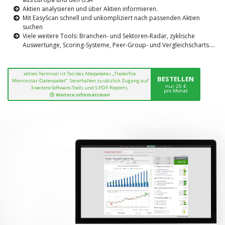
Aktien analysieren und über Aktien informieren.
Mit EasyScan schnell und unkompliziert nach passenden Aktien
suchen
Viele weitere Tools: Branchen- und Sektoren-Radar, zyklische
Auswertunge, Scoring-Systeme, Peer-Group- und Vergleichscharts....
aktien Terminal ist Teil des Abopaketes „TraderFox
BESTELLEN
Morninstar-Datenpaket“. Sie erhalten zusätzlich Zugang auf
nur 25 €
3 weitere Software-Tools und 5 PDF-Reports.
pro Monat
Weitere Informationen