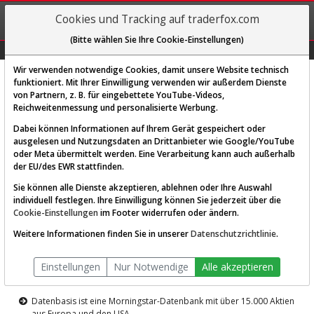
REGIS-
Cookies und Tracking auf traderfox.com
TRIEREN
(Bitte wählen Sie Ihre Cookie-Einstellungen)
Graphs
Explorer
Sector
Scan
Visual
Historie
Macro
Wir verwenden notwendige Cookies, damit unsere Website technisch
funktioniert. Mit Ihrer Einwilligung verwenden wir außerdem Dienste
von Partnern, z. B. für eingebettete YouTube-Videos,
Diese Funktion ist nur für
Reichweitenmessung und personalisierte Werbung.
Premium-Kunden verfügbar
Dabei können Informationen auf Ihrem Gerät gespeichert oder
ausgelesen und Nutzungsdaten an Drittanbieter wie Google/YouTube
oder Meta übermittelt werden. Eine Verarbeitung kann auch außerhalb
der EU/des EWR stattfinden.
Sie können alle Dienste akzeptieren, ablehnen oder Ihre Auswahl
individuell festlegen. Ihre Einwilligung können Sie jederzeit über die
Cookie-Einstellungen
im Footer widerrufen oder ändern.
AKTIEN-TERMINAL
Weitere Informationen finden Sie in unserer
Datenschutzrichtlinie
.
Die Aktienanalyse-Plattform von
Einstellungen
Nur Notwendige
Alle akzeptieren
TraderFox
Datenbasis ist eine Morningstar-Datenbank mit über 15.000 Aktien
aus Europa und den USA