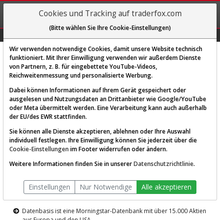
REGIS-
Cookies und Tracking auf traderfox.com
TRIEREN
(Bitte wählen Sie Ihre Cookie-Einstellungen)
Graphs
Explorer
Sector
Scan
Visual
Historie
Macro
Wir verwenden notwendige Cookies, damit unsere Website technisch
funktioniert. Mit Ihrer Einwilligung verwenden wir außerdem Dienste
von Partnern, z. B. für eingebettete YouTube-Videos,
Diese Funktion ist nur für
Reichweitenmessung und personalisierte Werbung.
Premium-Kunden verfügbar
Dabei können Informationen auf Ihrem Gerät gespeichert oder
ausgelesen und Nutzungsdaten an Drittanbieter wie Google/YouTube
oder Meta übermittelt werden. Eine Verarbeitung kann auch außerhalb
der EU/des EWR stattfinden.
Sie können alle Dienste akzeptieren, ablehnen oder Ihre Auswahl
individuell festlegen. Ihre Einwilligung können Sie jederzeit über die
Cookie-Einstellungen
im Footer widerrufen oder ändern.
AKTIEN-TERMINAL
Weitere Informationen finden Sie in unserer
Datenschutzrichtlinie
.
Die Aktienanalyse-Plattform von
Einstellungen
Nur Notwendige
Alle akzeptieren
TraderFox
Datenbasis ist eine Morningstar-Datenbank mit über 15.000 Aktien
aus Europa und den USA