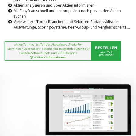
Aktien analysieren und über Aktien informieren.
Mit EasyScan schnell und unkompliziert nach passenden Aktien
suchen
Viele weitere Tools: Branchen- und Sektoren-Radar, zyklische
Auswertunge, Scoring-Systeme, Peer-Group- und Vergleichscharts....
aktien Terminal ist Teil des Abopaketes „TraderFox
BESTELLEN
Morninstar-Datenpaket“. Sie erhalten zusätzlich Zugang auf
nur 25 €
3 weitere Software-Tools und 5 PDF-Reports.
pro Monat
Weitere Informationen