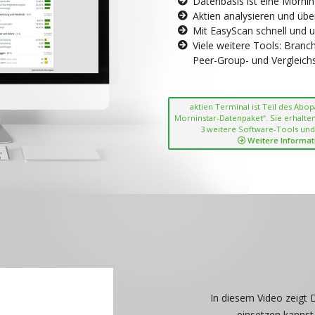
Datenbasis ist eine Morni
Aktien analysieren und übe
Mit EasyScan schnell und 
Viele weitere Tools: Bran
Peer-Group- und Vergleichsc
aktien Terminal ist Teil des Abo
Morninstar-Datenpaket“. Sie erhalten
3 weitere Software-Tools und
Weitere Informat
In diesem Video zeigt 
einsetzen kannst