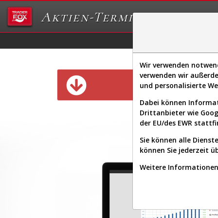
Aktien-Terminal
Daten/Graphs
Ex
Wir verwenden notwendi
verwenden wir außerde
Diese Funk
und personalisierte W
Dabei können Informat
Drittanbieter wie Goo
der EU/des EWR stattfi
Sie können alle Dienste
können Sie jederzeit ü
Weitere Informationen 