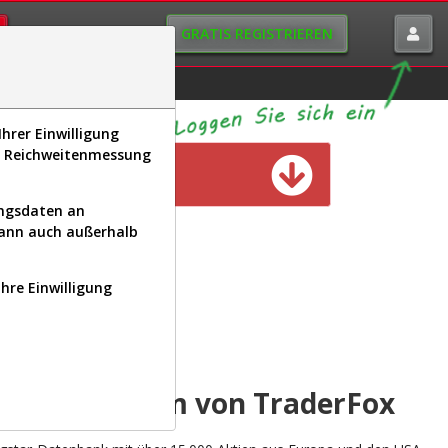
GRATIS REGISTRIEREN
istorie
Macro-View
hrer Einwilligung
s, Reichweitenmessung
n verfügbar
ungsdaten an
kann auch außerhalb
Ihre Einwilligung
INAL
yse-Plattform von TraderFox