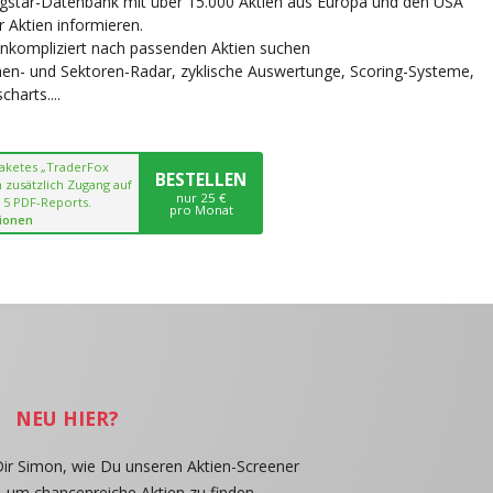
ngstar-Datenbank mit über 15.000 Aktien aus Europa und den USA
r Aktien informieren.
unkompliziert nach passenden Aktien suchen
chen- und Sektoren-Radar, zyklische Auswertunge, Scoring-Systeme,
harts....
paketes „TraderFox
BESTELLEN
 zusätzlich Zugang auf
nur 25 €
 5 PDF-Reports.
pro Monat
ionen
NEU HIER?
Dir Simon, wie Du unseren Aktien-Screener
, um chancenreiche Aktien zu finden.