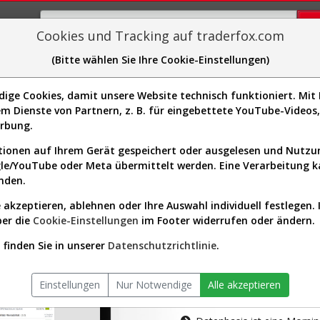
Cookies und Tracking auf traderfox.com
(Bitte wählen Sie Ihre Cookie-Einstellungen)
plorer
Sector-Spider
Easy-Scan
Visualizations
H
ge Cookies, damit unsere Website technisch funktioniert. Mit I
m Dienste von Partnern, z. B. für eingebettete YouTube-Video
tion ist nur für Premium-Kunde
erbung.
ionen auf Ihrem Gerät gespeichert oder ausgelesen und Nutz
gle/YouTube oder Meta übermittelt werden. Eine Verarbeitung 
nden.
 akzeptieren, ablehnen oder Ihre Auswahl individuell festlegen. 
ber die
Cookie-Einstellungen
im Footer widerrufen oder ändern.
AKTIEN-TERM
finden Sie in unserer
Datenschutzrichtlinie
.
Die Aktienanal
Einstellungen
Nur Notwendige
Alle akzeptieren