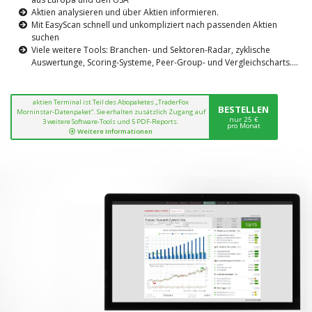
Aktien analysieren und über Aktien informieren.
Mit EasyScan schnell und unkompliziert nach passenden Aktien
suchen
Viele weitere Tools: Branchen- und Sektoren-Radar, zyklische
Auswertunge, Scoring-Systeme, Peer-Group- und Vergleichscharts....
aktien Terminal ist Teil des Abopaketes „TraderFox
BESTELLEN
Morninstar-Datenpaket“. Sie erhalten zusätzlich Zugang auf
nur 25 €
3 weitere Software-Tools und 5 PDF-Reports.
pro Monat
Weitere Informationen