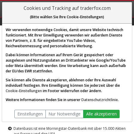
REGIS-
Cookies und Tracking auf traderfox.com
TRIEREN
(Bitte wählen Sie Ihre Cookie-Einstellungen)
Graphs
Explorer
Sector
Scan
Visual
Historie
Macro
Wir verwenden notwendige Cookies, damit unsere Website technisch
funktioniert. Mit Ihrer Einwilligung verwenden wir außerdem Dienste
von Partnern, z. B. für eingebettete YouTube-Videos,
Diese Funktion ist nur für
Reichweitenmessung und personalisierte Werbung.
Premium-Kunden verfügbar
Dabei können Informationen auf Ihrem Gerät gespeichert oder
ausgelesen und Nutzungsdaten an Drittanbieter wie Google/YouTube
oder Meta übermittelt werden. Eine Verarbeitung kann auch außerhalb
der EU/des EWR stattfinden.
Sie können alle Dienste akzeptieren, ablehnen oder Ihre Auswahl
individuell festlegen. Ihre Einwilligung können Sie jederzeit über die
Cookie-Einstellungen
im Footer widerrufen oder ändern.
AKTIEN-TERMINAL
Weitere Informationen finden Sie in unserer
Datenschutzrichtlinie
.
Die Aktienanalyse-Plattform von
Einstellungen
Nur Notwendige
Alle akzeptieren
TraderFox
Datenbasis ist eine Morningstar-Datenbank mit über 15.000 Aktien
aus Europa und den USA