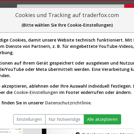
Cookies und Tracking auf traderfox.com
(Bitte wählen Sie Ihre Cookie-Einstellungen)
plorer
Sector-Spider
Easy-Scan
Visualizations
H
ge Cookies, damit unsere Website technisch funktioniert. Mit I
m Dienste von Partnern, z. B. für eingebettete YouTube-Video
tion ist nur für Premium-Kunde
erbung.
ionen auf Ihrem Gerät gespeichert oder ausgelesen und Nutz
gle/YouTube oder Meta übermittelt werden. Eine Verarbeitung 
nden.
 akzeptieren, ablehnen oder Ihre Auswahl individuell festlegen. 
ber die
Cookie-Einstellungen
im Footer widerrufen oder ändern.
AKTIEN-TERM
finden Sie in unserer
Datenschutzrichtlinie
.
Die Aktienanal
Einstellungen
Nur Notwendige
Alle akzeptieren