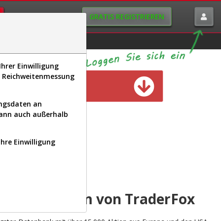
GRATIS REGISTRIEREN
istorie
Macro-View
hrer Einwilligung
s, Reichweitenmessung
n verfügbar
ungsdaten an
kann auch außerhalb
Ihre Einwilligung
INAL
yse-Plattform von TraderFox