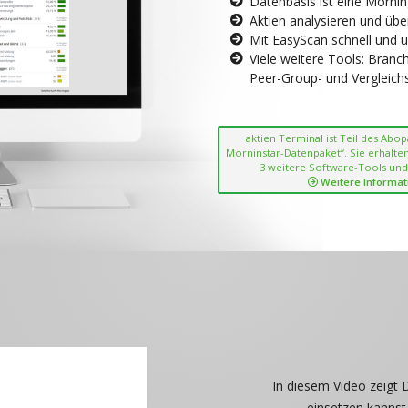
Datenbasis ist eine Morni
Aktien analysieren und übe
Mit EasyScan schnell und 
Viele weitere Tools: Bran
Peer-Group- und Vergleichsc
aktien Terminal ist Teil des Abo
Morninstar-Datenpaket“. Sie erhalten
3 weitere Software-Tools und
Weitere Informat
In diesem Video zeigt 
einsetzen kannst