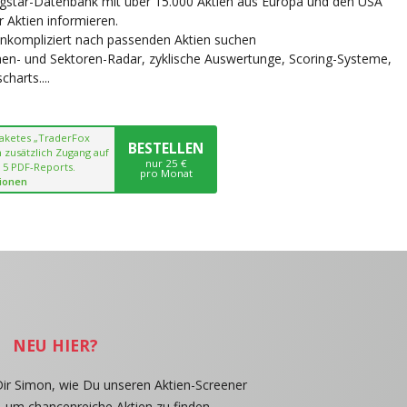
ngstar-Datenbank mit über 15.000 Aktien aus Europa und den USA
r Aktien informieren.
unkompliziert nach passenden Aktien suchen
chen- und Sektoren-Radar, zyklische Auswertunge, Scoring-Systeme,
harts....
paketes „TraderFox
BESTELLEN
 zusätzlich Zugang auf
nur 25 €
 5 PDF-Reports.
pro Monat
ionen
NEU HIER?
Dir Simon, wie Du unseren Aktien-Screener
, um chancenreiche Aktien zu finden.