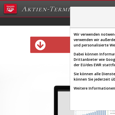
Aktien-Terminal
Daten/Graphs
Ex
Wir verwenden notwendi
verwenden wir außerde
Diese Funk
und personalisierte W
Dabei können Informat
Drittanbieter wie Goo
der EU/des EWR stattfi
Sie können alle Dienste
können Sie jederzeit ü
Weitere Informationen 