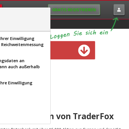
GRATIS REGISTRIEREN
istorie
Macro-View
hrer Einwilligung
s, Reichweitenmessung
n verfügbar
ungsdaten an
kann auch außerhalb
Ihre Einwilligung
INAL
yse-Plattform von TraderFox