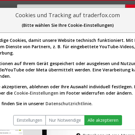
Cookies und Tracking auf traderfox.com
(Bitte wählen Sie Ihre Cookie-Einstellungen)
plorer
Sector-Spider
Easy-Scan
Visualizations
H
ge Cookies, damit unsere Website technisch funktioniert. Mit I
m Dienste von Partnern, z. B. für eingebettete YouTube-Video
tion ist nur für Premium-Kunde
erbung.
ionen auf Ihrem Gerät gespeichert oder ausgelesen und Nutz
gle/YouTube oder Meta übermittelt werden. Eine Verarbeitung 
nden.
 akzeptieren, ablehnen oder Ihre Auswahl individuell festlegen. 
ber die
Cookie-Einstellungen
im Footer widerrufen oder ändern.
AKTIEN-TERM
finden Sie in unserer
Datenschutzrichtlinie
.
Die Aktienanal
Einstellungen
Nur Notwendige
Alle akzeptieren