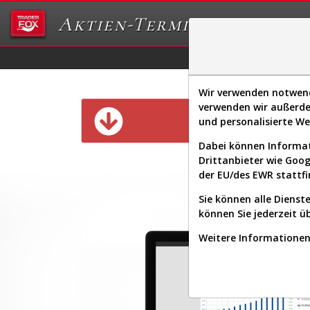
Aktien-Terminal
Daten/Graphs
Ex
Wir verwenden notwendi
verwenden wir außerde
Diese Funk
und personalisierte W
Dabei können Informat
Drittanbieter wie Goo
der EU/des EWR stattfi
Sie können alle Dienste
können Sie jederzeit ü
Weitere Informationen 