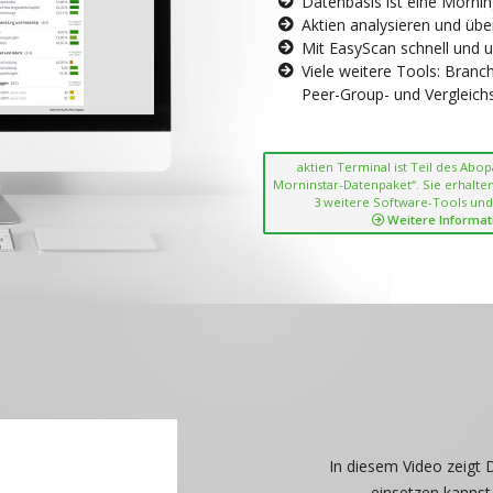
Datenbasis ist eine Morni
Aktien analysieren und übe
Mit EasyScan schnell und 
Viele weitere Tools: Bran
Peer-Group- und Vergleichsc
aktien Terminal ist Teil des Abo
Morninstar-Datenpaket“. Sie erhalten
3 weitere Software-Tools und
Weitere Informat
In diesem Video zeigt 
einsetzen kannst