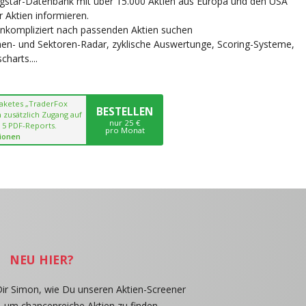
ngstar-Datenbank mit über 15.000 Aktien aus Europa und den USA
r Aktien informieren.
unkompliziert nach passenden Aktien suchen
chen- und Sektoren-Radar, zyklische Auswertunge, Scoring-Systeme,
harts....
paketes „TraderFox
BESTELLEN
 zusätzlich Zugang auf
nur 25 €
 5 PDF-Reports.
pro Monat
ionen
NEU HIER?
Dir Simon, wie Du unseren Aktien-Screener
, um chancenreiche Aktien zu finden.