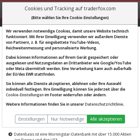
REGIS-
Cookies und Tracking auf traderfox.com
TRIEREN
(Bitte wählen Sie Ihre Cookie-Einstellungen)
Graphs
Explorer
Sector
Scan
Visual
Historie
Macro
Wir verwenden notwendige Cookies, damit unsere Website technisch
funktioniert. Mit Ihrer Einwilligung verwenden wir außerdem Dienste
von Partnern, z. B. für eingebettete YouTube-Videos,
Diese Funktion ist nur für
Reichweitenmessung und personalisierte Werbung.
Premium-Kunden verfügbar
Dabei können Informationen auf Ihrem Gerät gespeichert oder
ausgelesen und Nutzungsdaten an Drittanbieter wie Google/YouTube
oder Meta übermittelt werden. Eine Verarbeitung kann auch außerhalb
der EU/des EWR stattfinden.
Sie können alle Dienste akzeptieren, ablehnen oder Ihre Auswahl
individuell festlegen. Ihre Einwilligung können Sie jederzeit über die
Cookie-Einstellungen
im Footer widerrufen oder ändern.
AKTIEN-TERMINAL
Weitere Informationen finden Sie in unserer
Datenschutzrichtlinie
.
Die Aktienanalyse-Plattform von
Einstellungen
Nur Notwendige
Alle akzeptieren
TraderFox
Datenbasis ist eine Morningstar-Datenbank mit über 15.000 Aktien
aus Europa und den USA