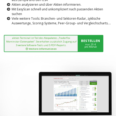
Aktien analysieren und über Aktien informieren.
Mit EasyScan schnell und unkompliziert nach passenden Aktien
suchen
Viele weitere Tools: Branchen- und Sektoren-Radar, zyklische
Auswertunge, Scoring-Systeme, Peer-Group- und Vergleichscharts....
aktien Terminal ist Teil des Abopaketes „TraderFox
BESTELLEN
Morninstar-Datenpaket“. Sie erhalten zusätzlich Zugang auf
nur 25 €
3 weitere Software-Tools und 5 PDF-Reports.
pro Monat
Weitere Informationen