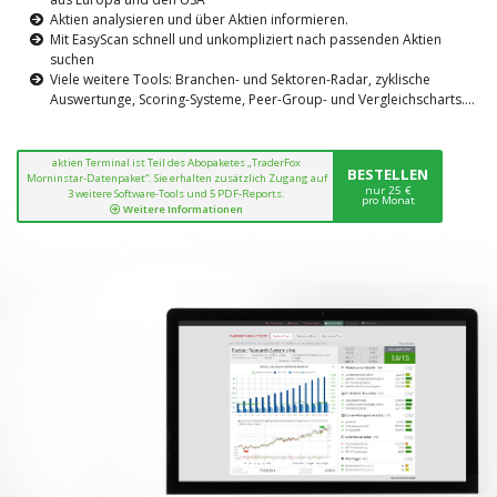
Aktien analysieren und über Aktien informieren.
Mit EasyScan schnell und unkompliziert nach passenden Aktien
suchen
Viele weitere Tools: Branchen- und Sektoren-Radar, zyklische
Auswertunge, Scoring-Systeme, Peer-Group- und Vergleichscharts....
aktien Terminal ist Teil des Abopaketes „TraderFox
BESTELLEN
Morninstar-Datenpaket“. Sie erhalten zusätzlich Zugang auf
nur 25 €
3 weitere Software-Tools und 5 PDF-Reports.
pro Monat
Weitere Informationen