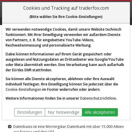
REGIS-
Cookies und Tracking auf traderfox.com
TRIEREN
(Bitte wählen Sie Ihre Cookie-Einstellungen)
Graphs
Explorer
Sector
Scan
Visual
Historie
Macro
Wir verwenden notwendige Cookies, damit unsere Website technisch
funktioniert. Mit Ihrer Einwilligung verwenden wir außerdem Dienste
von Partnern, z. B. für eingebettete YouTube-Videos,
Diese Funktion ist nur für
Reichweitenmessung und personalisierte Werbung.
Premium-Kunden verfügbar
Dabei können Informationen auf Ihrem Gerät gespeichert oder
ausgelesen und Nutzungsdaten an Drittanbieter wie Google/YouTube
oder Meta übermittelt werden. Eine Verarbeitung kann auch außerhalb
der EU/des EWR stattfinden.
Sie können alle Dienste akzeptieren, ablehnen oder Ihre Auswahl
individuell festlegen. Ihre Einwilligung können Sie jederzeit über die
Cookie-Einstellungen
im Footer widerrufen oder ändern.
AKTIEN-TERMINAL
Weitere Informationen finden Sie in unserer
Datenschutzrichtlinie
.
Die Aktienanalyse-Plattform von
Einstellungen
Nur Notwendige
Alle akzeptieren
TraderFox
Datenbasis ist eine Morningstar-Datenbank mit über 15.000 Aktien
aus Europa und den USA