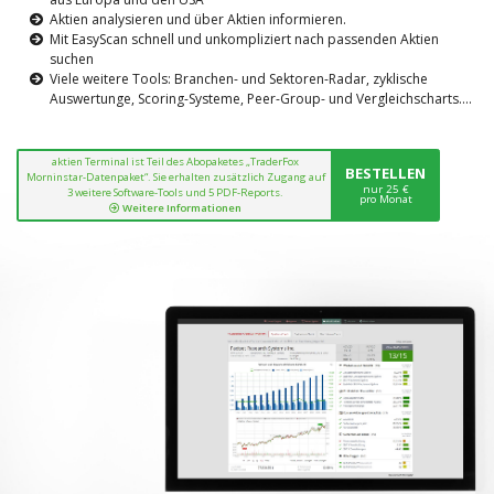
Aktien analysieren und über Aktien informieren.
Mit EasyScan schnell und unkompliziert nach passenden Aktien
suchen
Viele weitere Tools: Branchen- und Sektoren-Radar, zyklische
Auswertunge, Scoring-Systeme, Peer-Group- und Vergleichscharts....
aktien Terminal ist Teil des Abopaketes „TraderFox
BESTELLEN
Morninstar-Datenpaket“. Sie erhalten zusätzlich Zugang auf
nur 25 €
3 weitere Software-Tools und 5 PDF-Reports.
pro Monat
Weitere Informationen