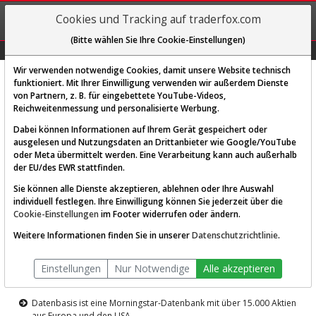
REGIS-
Cookies und Tracking auf traderfox.com
TRIEREN
(Bitte wählen Sie Ihre Cookie-Einstellungen)
Graphs
Explorer
Sector
Scan
Visual
Historie
Macro
Wir verwenden notwendige Cookies, damit unsere Website technisch
funktioniert. Mit Ihrer Einwilligung verwenden wir außerdem Dienste
von Partnern, z. B. für eingebettete YouTube-Videos,
Diese Funktion ist nur für
Reichweitenmessung und personalisierte Werbung.
Premium-Kunden verfügbar
Dabei können Informationen auf Ihrem Gerät gespeichert oder
ausgelesen und Nutzungsdaten an Drittanbieter wie Google/YouTube
oder Meta übermittelt werden. Eine Verarbeitung kann auch außerhalb
der EU/des EWR stattfinden.
Sie können alle Dienste akzeptieren, ablehnen oder Ihre Auswahl
individuell festlegen. Ihre Einwilligung können Sie jederzeit über die
Cookie-Einstellungen
im Footer widerrufen oder ändern.
AKTIEN-TERMINAL
Weitere Informationen finden Sie in unserer
Datenschutzrichtlinie
.
Die Aktienanalyse-Plattform von
Einstellungen
Nur Notwendige
Alle akzeptieren
TraderFox
Datenbasis ist eine Morningstar-Datenbank mit über 15.000 Aktien
aus Europa und den USA