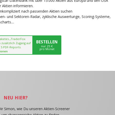
ngstar-Datenbank mit über 15.000 Aktien aus Europa und den USA
r Aktien informieren.
unkompliziert nach passenden Aktien suchen
chen- und Sektoren-Radar, zyklische Auswertunge, Scoring-Systeme,
harts....
paketes „TraderFox
BESTELLEN
 zusätzlich Zugang auf
nur 25 €
 5 PDF-Reports.
pro Monat
ionen
NEU HIER?
Dir Simon, wie Du unseren Aktien-Screener
, um chancenreiche Aktien zu finden.