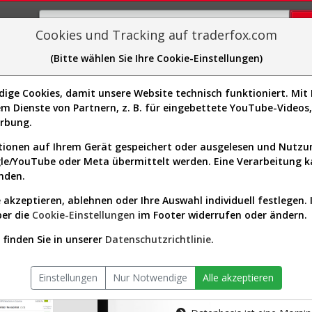
Cookies und Tracking auf traderfox.com
(Bitte wählen Sie Ihre Cookie-Einstellungen)
plorer
Sector-Spider
Easy-Scan
Visualizations
H
ge Cookies, damit unsere Website technisch funktioniert. Mit I
m Dienste von Partnern, z. B. für eingebettete YouTube-Video
tion ist nur für Premium-Kunde
erbung.
ionen auf Ihrem Gerät gespeichert oder ausgelesen und Nutz
gle/YouTube oder Meta übermittelt werden. Eine Verarbeitung 
nden.
 akzeptieren, ablehnen oder Ihre Auswahl individuell festlegen. 
ber die
Cookie-Einstellungen
im Footer widerrufen oder ändern.
AKTIEN-TERM
finden Sie in unserer
Datenschutzrichtlinie
.
Die Aktienanal
Einstellungen
Nur Notwendige
Alle akzeptieren