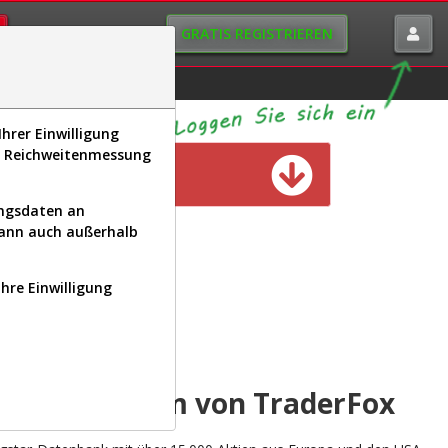
GRATIS REGISTRIEREN
istorie
Macro-View
hrer Einwilligung
s, Reichweitenmessung
n verfügbar
ungsdaten an
kann auch außerhalb
Ihre Einwilligung
INAL
yse-Plattform von TraderFox