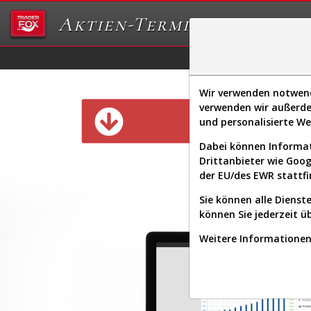
Aktien-Terminal
Daten/Graphs
Ex
Wir verwenden notwendi
verwenden wir außerde
Diese Funk
und personalisierte W
Dabei können Informat
Drittanbieter wie Goo
der EU/des EWR stattfi
Sie können alle Dienste
können Sie jederzeit ü
Weitere Informationen 