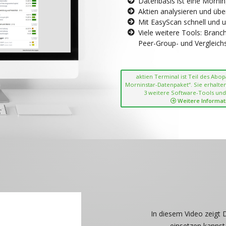
Datenbasis ist eine Morni
Aktien analysieren und übe
Mit EasyScan schnell und 
Viele weitere Tools: Bran
Peer-Group- und Vergleichsc
aktien Terminal ist Teil des Abo
Morninstar-Datenpaket“. Sie erhalten
3 weitere Software-Tools und
Weitere Informat
In diesem Video zeigt 
einsetzen kannst