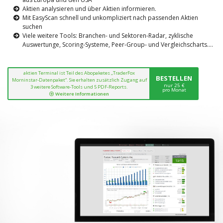
Aktien analysieren und über Aktien informieren.
Mit EasyScan schnell und unkompliziert nach passenden Aktien
suchen
Viele weitere Tools: Branchen- und Sektoren-Radar, zyklische
Auswertunge, Scoring-Systeme, Peer-Group- und Vergleichscharts....
aktien Terminal ist Teil des Abopaketes „TraderFox
BESTELLEN
Morninstar-Datenpaket“. Sie erhalten zusätzlich Zugang auf
nur 25 €
3 weitere Software-Tools und 5 PDF-Reports.
pro Monat
Weitere Informationen