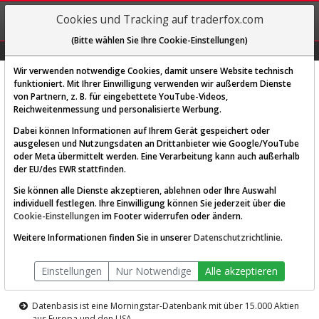
REGIS-
Cookies und Tracking auf traderfox.com
TRIEREN
(Bitte wählen Sie Ihre Cookie-Einstellungen)
Graphs
Explorer
Sector
Scan
Visual
Historie
Macro
Wir verwenden notwendige Cookies, damit unsere Website technisch
funktioniert. Mit Ihrer Einwilligung verwenden wir außerdem Dienste
von Partnern, z. B. für eingebettete YouTube-Videos,
Diese Funktion ist nur für
Reichweitenmessung und personalisierte Werbung.
Premium-Kunden verfügbar
Dabei können Informationen auf Ihrem Gerät gespeichert oder
ausgelesen und Nutzungsdaten an Drittanbieter wie Google/YouTube
oder Meta übermittelt werden. Eine Verarbeitung kann auch außerhalb
der EU/des EWR stattfinden.
Sie können alle Dienste akzeptieren, ablehnen oder Ihre Auswahl
individuell festlegen. Ihre Einwilligung können Sie jederzeit über die
Cookie-Einstellungen
im Footer widerrufen oder ändern.
AKTIEN-TERMINAL
Weitere Informationen finden Sie in unserer
Datenschutzrichtlinie
.
Die Aktienanalyse-Plattform von
Einstellungen
Nur Notwendige
Alle akzeptieren
TraderFox
Datenbasis ist eine Morningstar-Datenbank mit über 15.000 Aktien
aus Europa und den USA