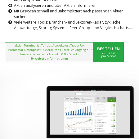
Aktien analysieren und über Aktien informieren.
Mit EasyScan schnell und unkompliziert nach passenden Aktien
suchen
Viele weitere Tools: Branchen- und Sektoren-Radar, zyklische
Auswertunge, Scoring-Systeme, Peer-Group- und Vergleichscharts....
aktien Terminal ist Teil des Abopaketes „TraderFox
BESTELLEN
Morninstar-Datenpaket“. Sie erhalten zusätzlich Zugang auf
nur 25 €
3 weitere Software-Tools und 5 PDF-Reports.
pro Monat
Weitere Informationen