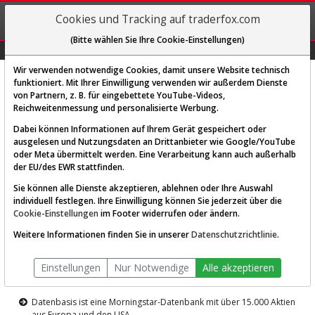
REGIS-
Cookies und Tracking auf traderfox.com
TRIEREN
(Bitte wählen Sie Ihre Cookie-Einstellungen)
Graphs
Explorer
Sector
Scan
Visual
Historie
Macro
Wir verwenden notwendige Cookies, damit unsere Website technisch
funktioniert. Mit Ihrer Einwilligung verwenden wir außerdem Dienste
von Partnern, z. B. für eingebettete YouTube-Videos,
Diese Funktion ist nur für
Reichweitenmessung und personalisierte Werbung.
Premium-Kunden verfügbar
Dabei können Informationen auf Ihrem Gerät gespeichert oder
ausgelesen und Nutzungsdaten an Drittanbieter wie Google/YouTube
oder Meta übermittelt werden. Eine Verarbeitung kann auch außerhalb
der EU/des EWR stattfinden.
Sie können alle Dienste akzeptieren, ablehnen oder Ihre Auswahl
individuell festlegen. Ihre Einwilligung können Sie jederzeit über die
Cookie-Einstellungen
im Footer widerrufen oder ändern.
AKTIEN-TERMINAL
Weitere Informationen finden Sie in unserer
Datenschutzrichtlinie
.
Die Aktienanalyse-Plattform von
Einstellungen
Nur Notwendige
Alle akzeptieren
TraderFox
Datenbasis ist eine Morningstar-Datenbank mit über 15.000 Aktien
aus Europa und den USA