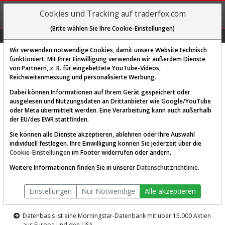
REGIS-
Cookies und Tracking auf traderfox.com
TRIEREN
(Bitte wählen Sie Ihre Cookie-Einstellungen)
Graphs
Explorer
Sector
Scan
Visual
Historie
Macro
Wir verwenden notwendige Cookies, damit unsere Website technisch
funktioniert. Mit Ihrer Einwilligung verwenden wir außerdem Dienste
von Partnern, z. B. für eingebettete YouTube-Videos,
Diese Funktion ist nur für
Reichweitenmessung und personalisierte Werbung.
Premium-Kunden verfügbar
Dabei können Informationen auf Ihrem Gerät gespeichert oder
ausgelesen und Nutzungsdaten an Drittanbieter wie Google/YouTube
oder Meta übermittelt werden. Eine Verarbeitung kann auch außerhalb
der EU/des EWR stattfinden.
Sie können alle Dienste akzeptieren, ablehnen oder Ihre Auswahl
individuell festlegen. Ihre Einwilligung können Sie jederzeit über die
Cookie-Einstellungen
im Footer widerrufen oder ändern.
AKTIEN-TERMINAL
Weitere Informationen finden Sie in unserer
Datenschutzrichtlinie
.
Die Aktienanalyse-Plattform von
Einstellungen
Nur Notwendige
Alle akzeptieren
TraderFox
Datenbasis ist eine Morningstar-Datenbank mit über 15.000 Aktien
aus Europa und den USA