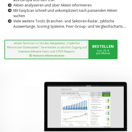
Aktien analysieren und über Aktien informieren.
Mit EasyScan schnell und unkompliziert nach passenden Aktien
suchen
Viele weitere Tools: Branchen- und Sektoren-Radar, zyklische
Auswertunge, Scoring-Systeme, Peer-Group- und Vergleichscharts....
aktien Terminal ist Teil des Abopaketes „TraderFox
BESTELLEN
Morninstar-Datenpaket“. Sie erhalten zusätzlich Zugang auf
nur 25 €
3 weitere Software-Tools und 5 PDF-Reports.
pro Monat
Weitere Informationen