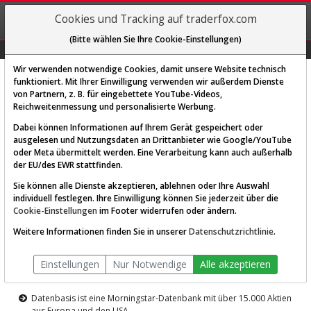
REGIS-
Cookies und Tracking auf traderfox.com
TRIEREN
(Bitte wählen Sie Ihre Cookie-Einstellungen)
Graphs
Explorer
Sector
Scan
Visual
Historie
Macro
Wir verwenden notwendige Cookies, damit unsere Website technisch
funktioniert. Mit Ihrer Einwilligung verwenden wir außerdem Dienste
von Partnern, z. B. für eingebettete YouTube-Videos,
Diese Funktion ist nur für
Reichweitenmessung und personalisierte Werbung.
Premium-Kunden verfügbar
Dabei können Informationen auf Ihrem Gerät gespeichert oder
ausgelesen und Nutzungsdaten an Drittanbieter wie Google/YouTube
oder Meta übermittelt werden. Eine Verarbeitung kann auch außerhalb
der EU/des EWR stattfinden.
Sie können alle Dienste akzeptieren, ablehnen oder Ihre Auswahl
individuell festlegen. Ihre Einwilligung können Sie jederzeit über die
Cookie-Einstellungen
im Footer widerrufen oder ändern.
AKTIEN-TERMINAL
Weitere Informationen finden Sie in unserer
Datenschutzrichtlinie
.
Die Aktienanalyse-Plattform von
Einstellungen
Nur Notwendige
Alle akzeptieren
TraderFox
Datenbasis ist eine Morningstar-Datenbank mit über 15.000 Aktien
aus Europa und den USA