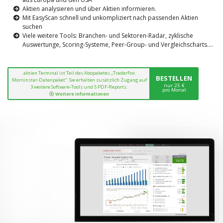
Aktien analysieren und über Aktien informieren.
Mit EasyScan schnell und unkompliziert nach passenden Aktien
suchen
Viele weitere Tools: Branchen- und Sektoren-Radar, zyklische
Auswertunge, Scoring-Systeme, Peer-Group- und Vergleichscharts....
aktien Terminal ist Teil des Abopaketes „TraderFox
BESTELLEN
Morninstar-Datenpaket“. Sie erhalten zusätzlich Zugang auf
nur 25 €
3 weitere Software-Tools und 5 PDF-Reports.
pro Monat
Weitere Informationen