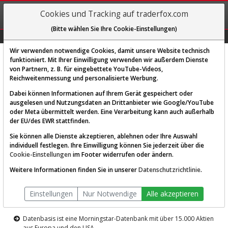
REGIS-
Cookies und Tracking auf traderfox.com
TRIEREN
(Bitte wählen Sie Ihre Cookie-Einstellungen)
Graphs
Explorer
Sector
Scan
Visual
Historie
Macro
Wir verwenden notwendige Cookies, damit unsere Website technisch
funktioniert. Mit Ihrer Einwilligung verwenden wir außerdem Dienste
von Partnern, z. B. für eingebettete YouTube-Videos,
Diese Funktion ist nur für
Reichweitenmessung und personalisierte Werbung.
Premium-Kunden verfügbar
Dabei können Informationen auf Ihrem Gerät gespeichert oder
ausgelesen und Nutzungsdaten an Drittanbieter wie Google/YouTube
oder Meta übermittelt werden. Eine Verarbeitung kann auch außerhalb
der EU/des EWR stattfinden.
Sie können alle Dienste akzeptieren, ablehnen oder Ihre Auswahl
individuell festlegen. Ihre Einwilligung können Sie jederzeit über die
Cookie-Einstellungen
im Footer widerrufen oder ändern.
AKTIEN-TERMINAL
Weitere Informationen finden Sie in unserer
Datenschutzrichtlinie
.
Die Aktienanalyse-Plattform von
Einstellungen
Nur Notwendige
Alle akzeptieren
TraderFox
Datenbasis ist eine Morningstar-Datenbank mit über 15.000 Aktien
aus Europa und den USA