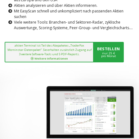
Aktien analysieren und über Aktien informieren.
Mit EasyScan schnell und unkompliziert nach passenden Aktien
suchen
Viele weitere Tools: Branchen- und Sektoren-Radar, zyklische
Auswertunge, Scoring-Systeme, Peer-Group- und Vergleichscharts....
aktien Terminal ist Teil des Abopaketes „TraderFox
BESTELLEN
Morninstar-Datenpaket“. Sie erhalten zusätzlich Zugang auf
nur 25 €
3 weitere Software-Tools und 5 PDF-Reports.
pro Monat
Weitere Informationen