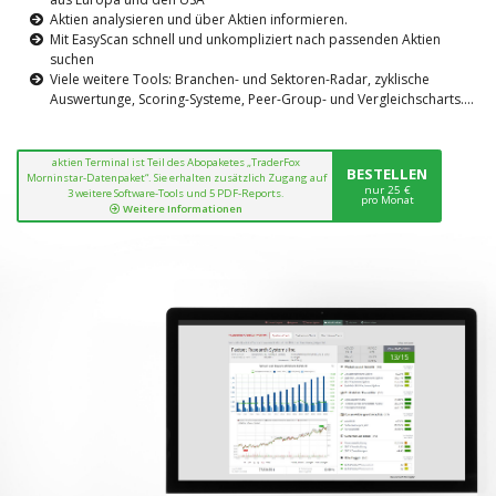
Aktien analysieren und über Aktien informieren.
Mit EasyScan schnell und unkompliziert nach passenden Aktien
suchen
Viele weitere Tools: Branchen- und Sektoren-Radar, zyklische
Auswertunge, Scoring-Systeme, Peer-Group- und Vergleichscharts....
aktien Terminal ist Teil des Abopaketes „TraderFox
BESTELLEN
Morninstar-Datenpaket“. Sie erhalten zusätzlich Zugang auf
nur 25 €
3 weitere Software-Tools und 5 PDF-Reports.
pro Monat
Weitere Informationen