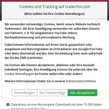
REGIS-
Cookies und Tracking auf traderfox.com
TRIEREN
(Bitte wählen Sie Ihre Cookie-Einstellungen)
Graphs
Explorer
Sector
Scan
Visual
Historie
Macro
Wir verwenden notwendige Cookies, damit unsere Website technisch
funktioniert. Mit Ihrer Einwilligung verwenden wir außerdem Dienste
von Partnern, z. B. für eingebettete YouTube-Videos,
Diese Funktion ist nur für
Reichweitenmessung und personalisierte Werbung.
Premium-Kunden verfügbar
Dabei können Informationen auf Ihrem Gerät gespeichert oder
ausgelesen und Nutzungsdaten an Drittanbieter wie Google/YouTube
oder Meta übermittelt werden. Eine Verarbeitung kann auch außerhalb
der EU/des EWR stattfinden.
Sie können alle Dienste akzeptieren, ablehnen oder Ihre Auswahl
individuell festlegen. Ihre Einwilligung können Sie jederzeit über die
Cookie-Einstellungen
im Footer widerrufen oder ändern.
AKTIEN-TERMINAL
Weitere Informationen finden Sie in unserer
Datenschutzrichtlinie
.
Die Aktienanalyse-Plattform von
Einstellungen
Nur Notwendige
Alle akzeptieren
TraderFox
Datenbasis ist eine Morningstar-Datenbank mit über 15.000 Aktien
aus Europa und den USA