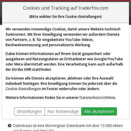
REGIS-
Cookies und Tracking auf traderfox.com
TRIEREN
(Bitte wählen Sie Ihre Cookie-Einstellungen)
Graphs
Explorer
Sector
Scan
Visual
Historie
Macro
Wir verwenden notwendige Cookies, damit unsere Website technisch
funktioniert. Mit Ihrer Einwilligung verwenden wir außerdem Dienste
von Partnern, z. B. für eingebettete YouTube-Videos,
Diese Funktion ist nur für
Reichweitenmessung und personalisierte Werbung.
Premium-Kunden verfügbar
Dabei können Informationen auf Ihrem Gerät gespeichert oder
ausgelesen und Nutzungsdaten an Drittanbieter wie Google/YouTube
oder Meta übermittelt werden. Eine Verarbeitung kann auch außerhalb
der EU/des EWR stattfinden.
Sie können alle Dienste akzeptieren, ablehnen oder Ihre Auswahl
individuell festlegen. Ihre Einwilligung können Sie jederzeit über die
Cookie-Einstellungen
im Footer widerrufen oder ändern.
AKTIEN-TERMINAL
Weitere Informationen finden Sie in unserer
Datenschutzrichtlinie
.
Die Aktienanalyse-Plattform von
Einstellungen
Nur Notwendige
Alle akzeptieren
TraderFox
Datenbasis ist eine Morningstar-Datenbank mit über 15.000 Aktien
aus Europa und den USA