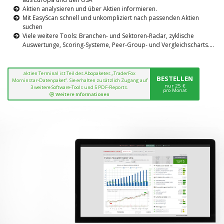
Aktien analysieren und über Aktien informieren.
Mit EasyScan schnell und unkompliziert nach passenden Aktien
suchen
Viele weitere Tools: Branchen- und Sektoren-Radar, zyklische
Auswertunge, Scoring-Systeme, Peer-Group- und Vergleichscharts....
aktien Terminal ist Teil des Abopaketes „TraderFox
BESTELLEN
Morninstar-Datenpaket“. Sie erhalten zusätzlich Zugang auf
nur 25 €
3 weitere Software-Tools und 5 PDF-Reports.
pro Monat
Weitere Informationen