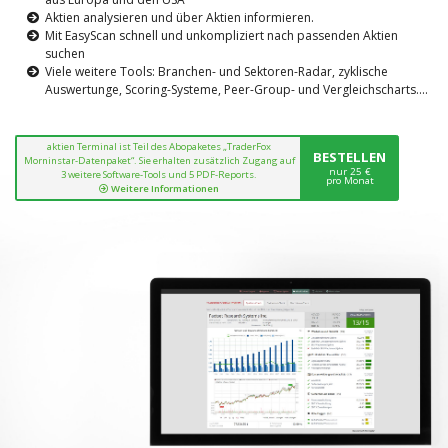
Aktien analysieren und über Aktien informieren.
Mit EasyScan schnell und unkompliziert nach passenden Aktien
suchen
Viele weitere Tools: Branchen- und Sektoren-Radar, zyklische
Auswertunge, Scoring-Systeme, Peer-Group- und Vergleichscharts....
aktien Terminal ist Teil des Abopaketes „TraderFox
BESTELLEN
Morninstar-Datenpaket“. Sie erhalten zusätzlich Zugang auf
nur 25 €
3 weitere Software-Tools und 5 PDF-Reports.
pro Monat
Weitere Informationen