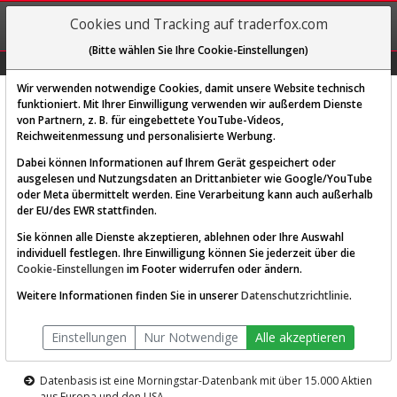
REGIS-
Cookies und Tracking auf traderfox.com
TRIEREN
(Bitte wählen Sie Ihre Cookie-Einstellungen)
Graphs
Explorer
Sector
Scan
Visual
Historie
Macro
Wir verwenden notwendige Cookies, damit unsere Website technisch
funktioniert. Mit Ihrer Einwilligung verwenden wir außerdem Dienste
von Partnern, z. B. für eingebettete YouTube-Videos,
Diese Funktion ist nur für
Reichweitenmessung und personalisierte Werbung.
Premium-Kunden verfügbar
Dabei können Informationen auf Ihrem Gerät gespeichert oder
ausgelesen und Nutzungsdaten an Drittanbieter wie Google/YouTube
oder Meta übermittelt werden. Eine Verarbeitung kann auch außerhalb
der EU/des EWR stattfinden.
Sie können alle Dienste akzeptieren, ablehnen oder Ihre Auswahl
individuell festlegen. Ihre Einwilligung können Sie jederzeit über die
Cookie-Einstellungen
im Footer widerrufen oder ändern.
AKTIEN-TERMINAL
Weitere Informationen finden Sie in unserer
Datenschutzrichtlinie
.
Die Aktienanalyse-Plattform von
Einstellungen
Nur Notwendige
Alle akzeptieren
TraderFox
Datenbasis ist eine Morningstar-Datenbank mit über 15.000 Aktien
aus Europa und den USA