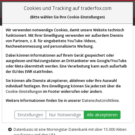
REGIS-
Cookies und Tracking auf traderfox.com
TRIEREN
(Bitte wählen Sie Ihre Cookie-Einstellungen)
Graphs
Explorer
Sector
Scan
Visual
Historie
Macro
Wir verwenden notwendige Cookies, damit unsere Website technisch
funktioniert. Mit Ihrer Einwilligung verwenden wir außerdem Dienste
von Partnern, z. B. für eingebettete YouTube-Videos,
Diese Funktion ist nur für
Reichweitenmessung und personalisierte Werbung.
Premium-Kunden verfügbar
Dabei können Informationen auf Ihrem Gerät gespeichert oder
ausgelesen und Nutzungsdaten an Drittanbieter wie Google/YouTube
oder Meta übermittelt werden. Eine Verarbeitung kann auch außerhalb
der EU/des EWR stattfinden.
Sie können alle Dienste akzeptieren, ablehnen oder Ihre Auswahl
individuell festlegen. Ihre Einwilligung können Sie jederzeit über die
Cookie-Einstellungen
im Footer widerrufen oder ändern.
AKTIEN-TERMINAL
Weitere Informationen finden Sie in unserer
Datenschutzrichtlinie
.
Die Aktienanalyse-Plattform von
Einstellungen
Nur Notwendige
Alle akzeptieren
TraderFox
Datenbasis ist eine Morningstar-Datenbank mit über 15.000 Aktien
aus Europa und den USA