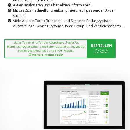
Aktien analysieren und über Aktien informieren.
Mit EasyScan schnell und unkompliziert nach passenden Aktien
suchen
Viele weitere Tools: Branchen- und Sektoren-Radar, zyklische
Auswertunge, Scoring-Systeme, Peer-Group- und Vergleichscharts....
aktien Terminal ist Teil des Abopaketes „TraderFox
BESTELLEN
Morninstar-Datenpaket“. Sie erhalten zusätzlich Zugang auf
nur 25 €
3 weitere Software-Tools und 5 PDF-Reports.
pro Monat
Weitere Informationen