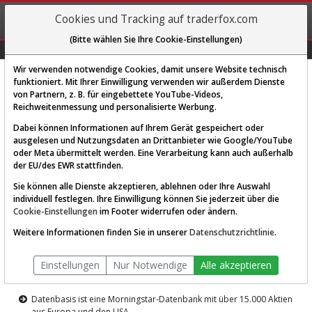
REGIS-
Cookies und Tracking auf traderfox.com
TRIEREN
(Bitte wählen Sie Ihre Cookie-Einstellungen)
Graphs
Explorer
Sector
Scan
Visual
Historie
Macro
Wir verwenden notwendige Cookies, damit unsere Website technisch
funktioniert. Mit Ihrer Einwilligung verwenden wir außerdem Dienste
von Partnern, z. B. für eingebettete YouTube-Videos,
Diese Funktion ist nur für
Reichweitenmessung und personalisierte Werbung.
Premium-Kunden verfügbar
Dabei können Informationen auf Ihrem Gerät gespeichert oder
ausgelesen und Nutzungsdaten an Drittanbieter wie Google/YouTube
oder Meta übermittelt werden. Eine Verarbeitung kann auch außerhalb
der EU/des EWR stattfinden.
Sie können alle Dienste akzeptieren, ablehnen oder Ihre Auswahl
individuell festlegen. Ihre Einwilligung können Sie jederzeit über die
Cookie-Einstellungen
im Footer widerrufen oder ändern.
AKTIEN-TERMINAL
Weitere Informationen finden Sie in unserer
Datenschutzrichtlinie
.
Die Aktienanalyse-Plattform von
Einstellungen
Nur Notwendige
Alle akzeptieren
TraderFox
Datenbasis ist eine Morningstar-Datenbank mit über 15.000 Aktien
aus Europa und den USA