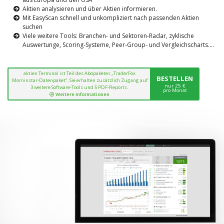
Aktien analysieren und über Aktien informieren.
Mit EasyScan schnell und unkompliziert nach passenden Aktien
suchen
Viele weitere Tools: Branchen- und Sektoren-Radar, zyklische
Auswertunge, Scoring-Systeme, Peer-Group- und Vergleichscharts....
aktien Terminal ist Teil des Abopaketes „TraderFox
BESTELLEN
Morninstar-Datenpaket“. Sie erhalten zusätzlich Zugang auf
nur 25 €
3 weitere Software-Tools und 5 PDF-Reports.
pro Monat
Weitere Informationen