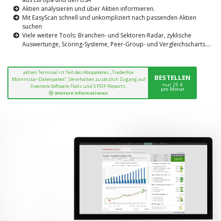
Aktien analysieren und über Aktien informieren.
Mit EasyScan schnell und unkompliziert nach passenden Aktien
suchen
Viele weitere Tools: Branchen- und Sektoren-Radar, zyklische
Auswertunge, Scoring-Systeme, Peer-Group- und Vergleichscharts....
aktien Terminal ist Teil des Abopaketes „TraderFox
BESTELLEN
Morninstar-Datenpaket“. Sie erhalten zusätzlich Zugang auf
nur 25 €
3 weitere Software-Tools und 5 PDF-Reports.
pro Monat
Weitere Informationen