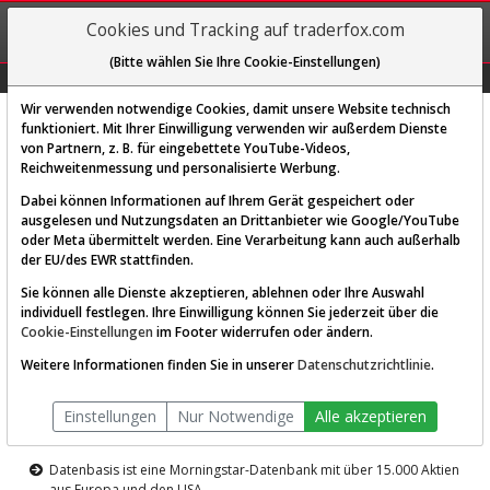
REGIS-
Cookies und Tracking auf traderfox.com
TRIEREN
(Bitte wählen Sie Ihre Cookie-Einstellungen)
Graphs
Explorer
Sector
Scan
Visual
Historie
Macro
Wir verwenden notwendige Cookies, damit unsere Website technisch
funktioniert. Mit Ihrer Einwilligung verwenden wir außerdem Dienste
von Partnern, z. B. für eingebettete YouTube-Videos,
Diese Funktion ist nur für
Reichweitenmessung und personalisierte Werbung.
Premium-Kunden verfügbar
Dabei können Informationen auf Ihrem Gerät gespeichert oder
ausgelesen und Nutzungsdaten an Drittanbieter wie Google/YouTube
oder Meta übermittelt werden. Eine Verarbeitung kann auch außerhalb
der EU/des EWR stattfinden.
Sie können alle Dienste akzeptieren, ablehnen oder Ihre Auswahl
individuell festlegen. Ihre Einwilligung können Sie jederzeit über die
Cookie-Einstellungen
im Footer widerrufen oder ändern.
AKTIEN-TERMINAL
Weitere Informationen finden Sie in unserer
Datenschutzrichtlinie
.
Die Aktienanalyse-Plattform von
Einstellungen
Nur Notwendige
Alle akzeptieren
TraderFox
Datenbasis ist eine Morningstar-Datenbank mit über 15.000 Aktien
aus Europa und den USA