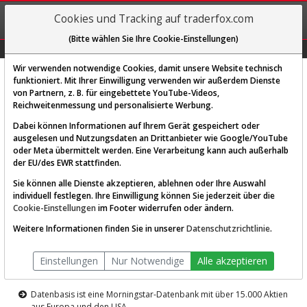
REGIS-
Cookies und Tracking auf traderfox.com
TRIEREN
(Bitte wählen Sie Ihre Cookie-Einstellungen)
Graphs
Explorer
Sector
Scan
Visual
Historie
Macro
Wir verwenden notwendige Cookies, damit unsere Website technisch
funktioniert. Mit Ihrer Einwilligung verwenden wir außerdem Dienste
von Partnern, z. B. für eingebettete YouTube-Videos,
Diese Funktion ist nur für
Reichweitenmessung und personalisierte Werbung.
Premium-Kunden verfügbar
Dabei können Informationen auf Ihrem Gerät gespeichert oder
ausgelesen und Nutzungsdaten an Drittanbieter wie Google/YouTube
oder Meta übermittelt werden. Eine Verarbeitung kann auch außerhalb
der EU/des EWR stattfinden.
Sie können alle Dienste akzeptieren, ablehnen oder Ihre Auswahl
individuell festlegen. Ihre Einwilligung können Sie jederzeit über die
Cookie-Einstellungen
im Footer widerrufen oder ändern.
AKTIEN-TERMINAL
Weitere Informationen finden Sie in unserer
Datenschutzrichtlinie
.
Die Aktienanalyse-Plattform von
Einstellungen
Nur Notwendige
Alle akzeptieren
TraderFox
Datenbasis ist eine Morningstar-Datenbank mit über 15.000 Aktien
aus Europa und den USA