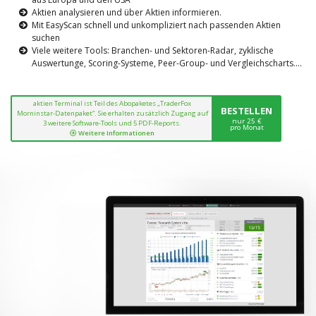
Aktien analysieren und über Aktien informieren.
Mit EasyScan schnell und unkompliziert nach passenden Aktien
suchen
Viele weitere Tools: Branchen- und Sektoren-Radar, zyklische
Auswertunge, Scoring-Systeme, Peer-Group- und Vergleichscharts....
aktien Terminal ist Teil des Abopaketes „TraderFox
BESTELLEN
Morninstar-Datenpaket“. Sie erhalten zusätzlich Zugang auf
nur 25 €
3 weitere Software-Tools und 5 PDF-Reports.
pro Monat
Weitere Informationen