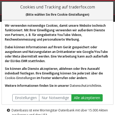
REGIS-
Cookies und Tracking auf traderfox.com
TRIEREN
(Bitte wählen Sie Ihre Cookie-Einstellungen)
Graphs
Explorer
Sector
Scan
Visual
Historie
Macro
Wir verwenden notwendige Cookies, damit unsere Website technisch
funktioniert. Mit Ihrer Einwilligung verwenden wir außerdem Dienste
von Partnern, z. B. für eingebettete YouTube-Videos,
Diese Funktion ist nur für
Reichweitenmessung und personalisierte Werbung.
Premium-Kunden verfügbar
Dabei können Informationen auf Ihrem Gerät gespeichert oder
ausgelesen und Nutzungsdaten an Drittanbieter wie Google/YouTube
oder Meta übermittelt werden. Eine Verarbeitung kann auch außerhalb
der EU/des EWR stattfinden.
Sie können alle Dienste akzeptieren, ablehnen oder Ihre Auswahl
individuell festlegen. Ihre Einwilligung können Sie jederzeit über die
Cookie-Einstellungen
im Footer widerrufen oder ändern.
AKTIEN-TERMINAL
Weitere Informationen finden Sie in unserer
Datenschutzrichtlinie
.
Die Aktienanalyse-Plattform von
Einstellungen
Nur Notwendige
Alle akzeptieren
TraderFox
Datenbasis ist eine Morningstar-Datenbank mit über 15.000 Aktien
aus Europa und den USA