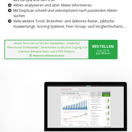
Aktien analysieren und über Aktien informieren.
Mit EasyScan schnell und unkompliziert nach passenden Aktien
suchen
Viele weitere Tools: Branchen- und Sektoren-Radar, zyklische
Auswertunge, Scoring-Systeme, Peer-Group- und Vergleichscharts....
aktien Terminal ist Teil des Abopaketes „TraderFox
BESTELLEN
Morninstar-Datenpaket“. Sie erhalten zusätzlich Zugang auf
nur 25 €
3 weitere Software-Tools und 5 PDF-Reports.
pro Monat
Weitere Informationen